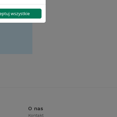
eptuj wszystkie
i
O nas
Kontakt