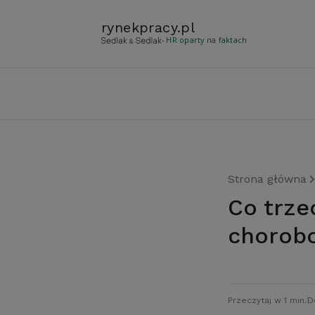
rynekpracy
.
pl
- HR oparty na faktach
Strona główna
Co trzeci pracownik na zwolnieniu
choro
Przeczytaj w 1 min.
D