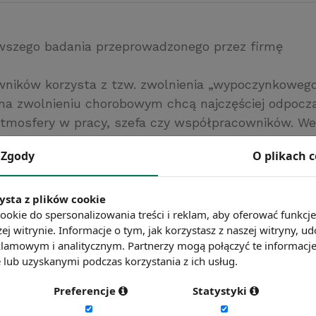
wszego badania przeprowadzonego przez firmę
wników korzysta z tzw. zwolnienia „wypoczynkowego
na zwolnieniu chorobowym chcą najczęściej odpocz
tmosfery w pracy, szefa czy współpracowników. W
Zgody
O plikach 
osób czuje się zagrożona w swoim miejscu pracy, 
dczuwa dyskomfort psychiczny, a około 13% co naj
 o zmianie pracy na inną.
ysta z plików cookie
ookie do spersonalizowania treści i reklam, aby oferować funkcj
/msp.money.pl/
ej witrynie. Informacje o tym, jak korzystasz z naszej witryny,
ć więcej?
Zobacz więcej wiadomości
lamowym i analitycznym. Partnerzy mogą połączyć te informacj
lub uzyskanymi podczas korzystania z ich usług.
Preferencje
Statystyki