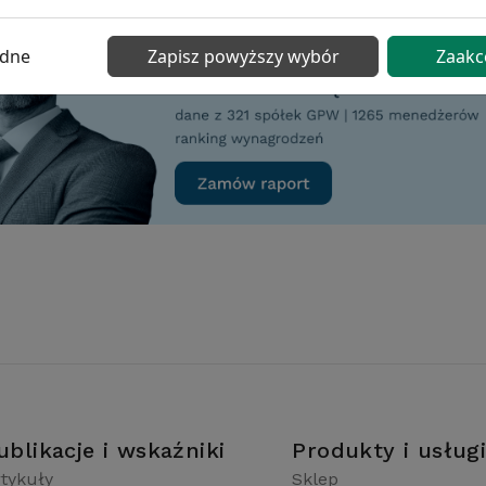
ędne
Zapisz powyższy wybór
Zaakc
ublikacje i wskaźniki
Produkty i usług
tykuły
Sklep