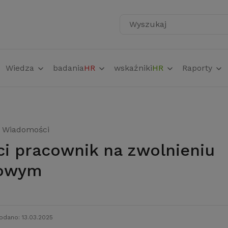
Wyszukaj
Wiedza
badania
HR
wskaźniki
HR
Raporty
Wiadomości
bowym
odano: 13.03.2025