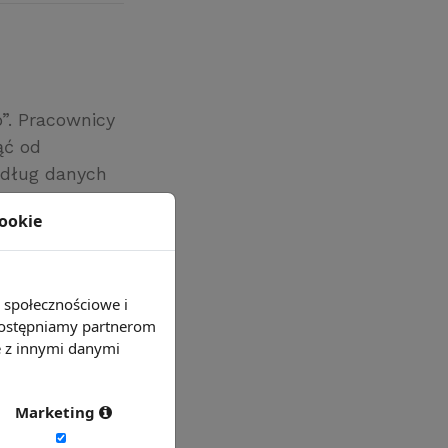
”. Pracownicy
ąć od
edług danych
cookie
50%
mniej raz w
e społecznościowe i
 udostępniamy partnerom
e z innymi danymi
Marketing