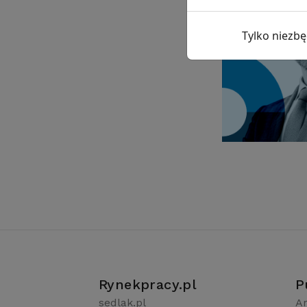
Tylko niezb
Rynekpracy.pl
P
sedlak.pl
Ar