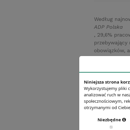
Według najno
ADP Polska
, 29,6% praco
przebywający 
obowiązków, a
ADP
ponad połowa 
pracowników o
tygodniu myśli
Niniejsza strona korz
Wykorzystujemy pliki c
Źródło: https:/
analizować ruch w nasz
Chcesz wiedzie
społecznościowym, rek
otrzymanymi od Ciebie 
Niezbędne