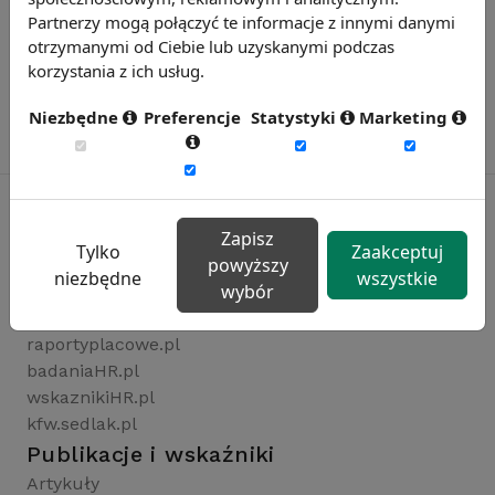
Partnerzy mogą połączyć te informacje z innymi danymi
otrzymanymi od Ciebie lub uzyskanymi podczas
korzystania z ich usług.
Niezbędne
Preferencje
Statystyki
Marketing
Zapisz
Tylko
Zaakceptuj
Rynekpracy.pl
powyższy
niezbędne
wszystkie
wybór
sedlak.pl
wynagrodzenia.pl
raportyplacowe.pl
badaniaHR.pl
wskaznikiHR.pl
kfw.sedlak.pl
Publikacje i wskaźniki
Artykuły