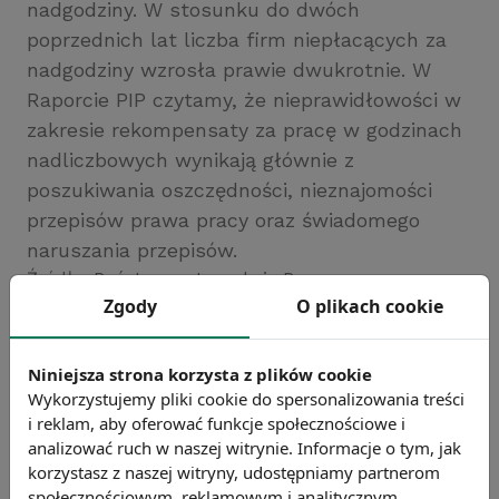
nadgodziny. W stosunku do dwóch
poprzednich lat liczba firm niepłacących za
nadgodziny wzrosła prawie dwukrotnie. W
Raporcie PIP czytamy, że nieprawidłowości w
zakresie rekompensaty za pracę w godzinach
nadliczbowych wynikają głównie z
poszukiwania oszczędności, nieznajomości
przepisów prawa pracy oraz świadomego
naruszania przepisów.
Źródło: Państwowa Inspekcja Pracy
Zgody
O plikach cookie
Chcesz wiedzieć więcej?
Zobacz więcej wiadomości
Niniejsza strona korzysta z plików cookie
Wykorzystujemy pliki cookie do spersonalizowania treści
i reklam, aby oferować funkcje społecznościowe i
analizować ruch w naszej witrynie. Informacje o tym, jak
korzystasz z naszej witryny, udostępniamy partnerom
społecznościowym, reklamowym i analitycznym.