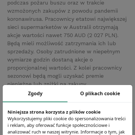
podczas pożaru buszu oraz w trakcie
wzmożonych zakupów z powodu pandemii
koronawirusa. Pracownicy etatowi największej
sieci supermarketów w Australii otrzymają
akcje wartości nawet 750 AUD (2 027 PLN).
Będą mieli możliwość zatrzymania ich lub
sprzedaży. Osoby zatrudnione w niepełnym
wymiarze godzin dostaną akcje o
proporcjonalnej wartości. Z kolei pracownicy
sezonowi będą mogli uzyskać premie
pieniężne lub zniżki na zakupy.
Źródło: Puls Biznesu
Zgody
O plikach cookie
Chcesz wiedzieć więcej?
Zobacz więcej wiadomości
Niniejsza strona korzysta z plików cookie
Wykorzystujemy pliki cookie do spersonalizowania treści
i reklam, aby oferować funkcje społecznościowe i
analizować ruch w naszej witrynie. Informacje o tym, jak