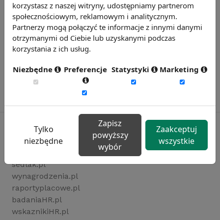
korzystasz z naszej witryny, udostępniamy partnerom
społecznościowym, reklamowym i analitycznym.
Partnerzy mogą połączyć te informacje z innymi danymi
otrzymanymi od Ciebie lub uzyskanymi podczas
korzystania z ich usług.
Niezbędne
Preferencje
Statystyki
Marketing
Zapisz
Tylko
Zaakceptuj
powyższy
niezbędne
wszystkie
wybór
Rynekpracy.pl
sedlak.pl
wynagrodzenia.pl
raportyplacowe.pl
badaniaHR.pl
wskaznikiHR.pl