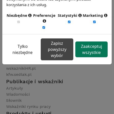
korzystania z ich usług.
Niezbędne
Preferencje
Statystyki
Marketing
Rynekpracy.pl
Zapisz
sedlak.pl
Tylko
Zaakceptuj
powyższy
wynagrodzenia.pl
niezbędne
wszystkie
wybór
raportyplacowe.pl
badaniaHR.pl
wskaznikiHR.pl
kfw.sedlak.pl
Publikacje i wskaźniki
Artykuły
Wiadomości
Słownik
Wskaźniki rynku pracy
Produkty i usługi