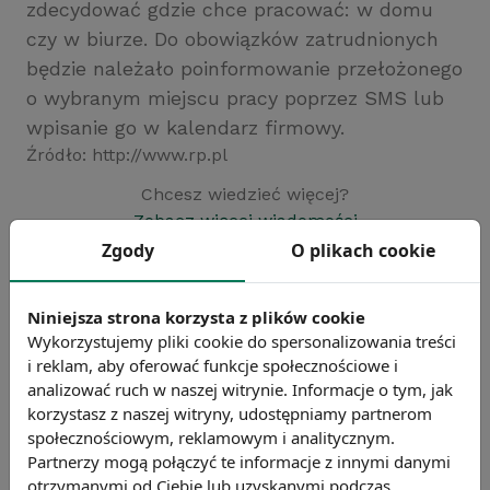
zdecydować gdzie chce pracować: w domu
czy w biurze. Do obowiązków zatrudnionych
będzie należało poinformowanie przełożonego
o wybranym miejscu pracy poprzez SMS lub
wpisanie go w kalendarz firmowy.
Źródło: http://www.rp.pl
Chcesz wiedzieć więcej?
Zobacz więcej wiadomości
Zgody
O plikach cookie
Niniejsza strona korzysta z plików cookie
Wykorzystujemy pliki cookie do spersonalizowania treści
i reklam, aby oferować funkcje społecznościowe i
analizować ruch w naszej witrynie. Informacje o tym, jak
korzystasz z naszej witryny, udostępniamy partnerom
społecznościowym, reklamowym i analitycznym.
Partnerzy mogą połączyć te informacje z innymi danymi
otrzymanymi od Ciebie lub uzyskanymi podczas