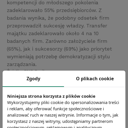
kompetencji do młodszego pokolenia
zadeklarowało 55% przedsiębiorców. Z
badania wynika, że podobny odsetek firm
przeprowadził sukcesję władzy. Transfer
majątku zadeklarowało około 4 na 10
badanych firm. Zarówno założyciele firm
(65%), jak i sukcesorzy (69%) jako priorytet
wymieniają potrzebę demokratyzacji stylu
zarządzania.
Źródło: BNP Paribas
Zgody
O plikach cookie
Chcesz wiedzieć więcej?
Zobacz więcej wiadomości
Niniejsza strona korzysta z plików cookie
Wykorzystujemy pliki cookie do spersonalizowania treści
i reklam, aby oferować funkcje społecznościowe i
analizować ruch w naszej witrynie. Informacje o tym, jak
korzystasz z naszej witryny, udostępniamy partnerom
społecznościowym, reklamowym i analitycznym.