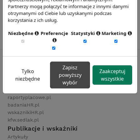
Partnerzy mogą połączyć te informacje z innymi danymi
otrzymanymi od Ciebie lub uzyskanymi podczas
korzystania z ich usług.
Niezbędne
Preferencje
Statystyki
Marketing
Zapisz
Tylko
Zaakceptuj
Rynekpracy.pl
powyższy
niezbędne
wszystkie
wybór
sedlak.pl
wynagrodzenia.pl
raportyplacowe.pl
badaniaHR.pl
wskaznikiHR.pl
kfw.sedlak.pl
Publikacje i wskaźniki
Artykuły