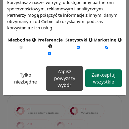
korzystasz z naszej witryny, udostępniamy partnerom
społecznościowym, reklamowym i analitycznym.
Partnerzy mogą połączyć te informacje z innymi danymi
otrzymanymi od Ciebie lub uzyskanymi podczas
korzystania z ich usług.
Niezbędne
Preferencje
Statystyki
Marketing
Badanie wskaźnikiHR 2026
Zmierz 59 wskaźników efektywności
personalnej, w tym absencję, fluktuację i
Zapisz
efektywność pracy.
Tylko
Zaakceptuj
powyższy
Weź udział w badaniu
niezbędne
wszystkie
wybór