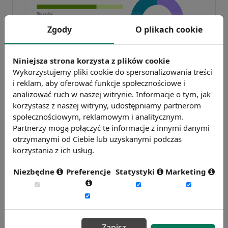
Zgody
O plikach cookie
Niniejsza strona korzysta z plików cookie
Badanie wskaźnikiHR 2026
Wykorzystujemy pliki cookie do spersonalizowania treści
Zmierz 59 wskaźników efektywności
i reklam, aby oferować funkcje społecznościowe i
personalnej, w tym absencję, fluktuację i
analizować ruch w naszej witrynie. Informacje o tym, jak
efektywność pracy.
korzystasz z naszej witryny, udostępniamy partnerom
społecznościowym, reklamowym i analitycznym.
Weź udział w badaniu
Partnerzy mogą połączyć te informacje z innymi danymi
otrzymanymi od Ciebie lub uzyskanymi podczas
korzystania z ich usług.
Niezbędne
Preferencje
Statystyki
Marketing
Zapisz