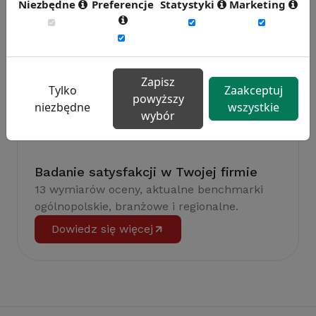
Niezbędne
Preferencje
Statystyki
Marketing
Weź udział w badaniu
Zapisz
Tylko
Zaakceptuj
powyższy
niezbędne
wszystkie
wybór
Badanie satysfakcji w Twojej firmie
13 wymiarów oceny, aktualne benchmarki
ogólnopolskie, branżowe i regionalne.
Dowiedz się więcej