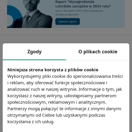
Zgody
O plikach cookie
Niniejsza strona korzysta z plików cookie
Wykorzystujemy pliki cookie do spersonalizowania treści
i reklam, aby oferować funkcje społecznościowe i
analizować ruch w naszej witrynie. Informacje o tym, jak
korzystasz z naszej witryny, udostępniamy partnerom
społecznościowym, reklamowym i analitycznym.
Badanie wskaźnikiHR 2026
Partnerzy mogą połączyć te informacje z innymi danymi
Zmierz 59 wskaźników efektywności
otrzymanymi od Ciebie lub uzyskanymi podczas
personalnej, w tym absencję, fluktuację i
korzystania z ich usług.
efektywność pracy.