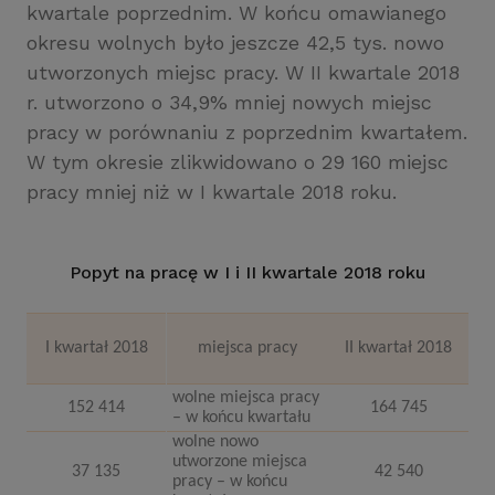
kwartale poprzednim. W końcu omawianego
okresu wolnych było jeszcze 42,5 tys. nowo
utworzonych miejsc pracy. W II kwartale 2018
r. utworzono o 34,9% mniej nowych miejsc
pracy w porównaniu z poprzednim kwartałem.
W tym okresie zlikwidowano o 29 160 miejsc
pracy mniej niż w I kwartale 2018 roku.
Popyt na pracę w I i II kwartale 2018 roku
I kwartał 2018
miejsca pracy
II kwartał 2018
wolne miejsca pracy
152 414
164 745
– w końcu kwartału
wolne nowo
utworzone miejsca
37 135
42 540
pracy – w końcu