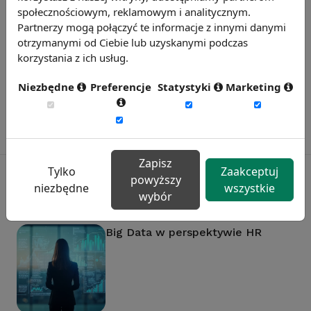
społecznościowym, reklamowym i analitycznym.
Badanie satysfakcji w Twojej firmie
Partnerzy mogą połączyć te informacje z innymi danymi
13 wymiarów oceny, aktualne benchmarki
otrzymanymi od Ciebie lub uzyskanymi podczas
ogólnopolskie, branżowe i regionalne.
korzystania z ich usług.
Dowiedz się więcej
Niezbędne
Preferencje
Statystyki
Marketing
Zapisz
Tylko
Zaakceptuj
powyższy
niezbędne
wszystkie
wybór
Polecane artykuły
Big Data w perspektywie HR