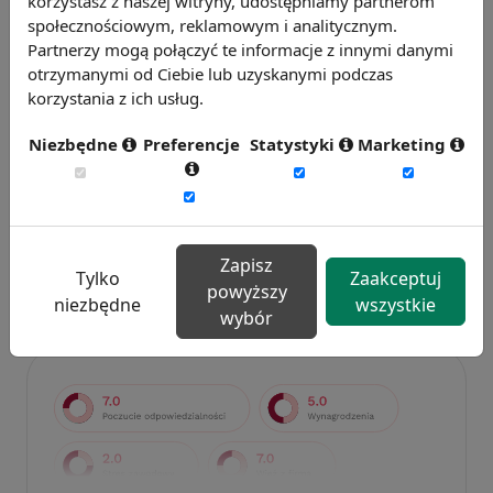
korzystasz z naszej witryny, udostępniamy partnerom
społecznościowym, reklamowym i analitycznym.
Partnerzy mogą połączyć te informacje z innymi danymi
otrzymanymi od Ciebie lub uzyskanymi podczas
korzystania z ich usług.
Niezbędne
Preferencje
Statystyki
Marketing
Badanie wskaźnikiHR 2026
Zmierz 59 wskaźników efektywności
personalnej, w tym absencję, fluktuację i
efektywność pracy.
Zapisz
Tylko
Zaakceptuj
powyższy
Weź udział w badaniu
niezbędne
wszystkie
wybór