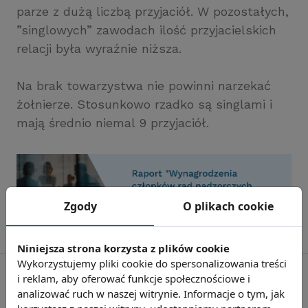
parze z dużą liczbą przyjaciół. W pozostałych,
”singlowych” zawodach ilość przyjacielskich
relacji była wyraźnie niższa.
Na brak towarzystwa nie powinni narzekać
żołnierze. Stosunkowo rzadko są singlami i
mają średnio niemal 9 przyjaciół.
Zgody
O plikach cookie
Niniejsza strona korzysta z plików cookie
Wykorzystujemy pliki cookie do spersonalizowania treści
i reklam, aby oferować funkcje społecznościowe i
analizować ruch w naszej witrynie. Informacje o tym, jak