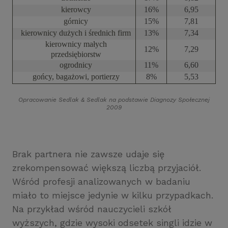
kierowcy
16%
6,95
górnicy
15%
7,81
kierownicy dużych i średnich firm
13%
7,34
kierownicy małych
12%
7,29
przedsiębiorstw
ogrodnicy
11%
6,60
gońcy, bagażowi, portierzy
8%
5,53
Opracowanie Sedlak
&
Sedlak na podstawie Diagnozy Społecznej
2009
Brak partnera nie zawsze udaje się
zrekompensować większą liczbą przyjaciół.
Wśród profesji analizowanych w badaniu
miało to miejsce jedynie w kilku przypadkach.
Na przykład wśród nauczycieli szkół
wyższych, gdzie wysoki odsetek singli idzie w