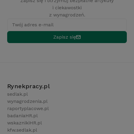
Zapisz się i otrzymuj bezpłatne artykuły
i ciekawostki
z wynagrodzeń.
Twój adres e-mail
Zapisz się
Rynekpracy.pl
sedlak.pl
wynagrodzenia.pl
raportyplacowe.pl
badaniaHR.pl
wskaznikiHR.pl
kfw.sedlak.pl