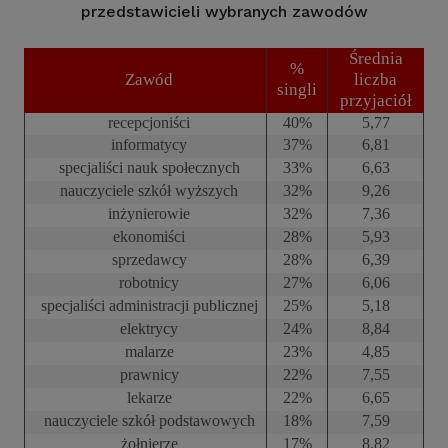
przedstawicieli wybranych zawodów
Średnia
%
Zawód
liczba
singli
przyjaciół
recepcjoniści
40%
5,77
informatycy
37%
6,81
specjaliści nauk społecznych
33%
6,63
nauczyciele szkół wyższych
32%
9,26
inżynierowie
32%
7,36
ekonomiści
28%
5,93
sprzedawcy
28%
6,39
robotnicy
27%
6,06
specjaliści administracji publicznej
25%
5,18
elektrycy
24%
8,84
malarze
23%
4,85
prawnicy
22%
7,55
lekarze
22%
6,65
nauczyciele szkół podstawowych
18%
7,59
żołnierze
17%
8,82