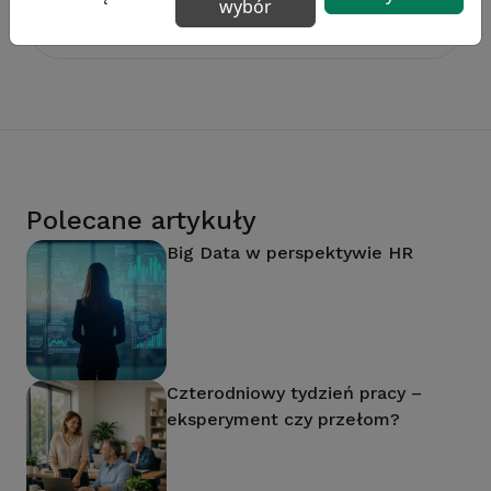
wybór
Dowiedz się więcej
Polecane artykuły
Big Data w perspektywie HR
Czterodniowy tydzień pracy –
eksperyment czy przełom?