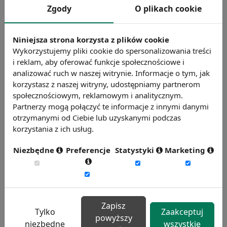
Zgody
O plikach cookie
Badanie wskaźnikiHR 2026
Zmierz 59 wskaźników efektywności
Niniejsza strona korzysta z plików cookie
personalnej, w tym absencję, fluktuację i
Wykorzystujemy pliki cookie do spersonalizowania treści
efektywność pracy.
i reklam, aby oferować funkcje społecznościowe i
analizować ruch w naszej witrynie. Informacje o tym, jak
Weź udział w badaniu
korzystasz z naszej witryny, udostępniamy partnerom
społecznościowym, reklamowym i analitycznym.
Partnerzy mogą połączyć te informacje z innymi danymi
otrzymanymi od Ciebie lub uzyskanymi podczas
korzystania z ich usług.
Niezbędne
Preferencje
Statystyki
Marketing
Badanie satysfakcji w Twojej firmie
13 wymiarów oceny, aktualne benchmarki
Zapisz
Tylko
Zaakceptuj
ogólnopolskie, branżowe i regionalne.
powyższy
niezbędne
wszystkie