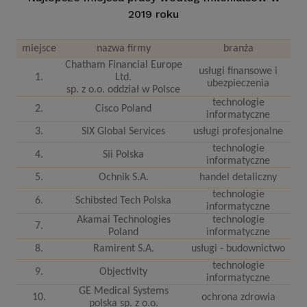
2019 roku
miejsce
nazwa firmy
branża
Chatham Financial Europe
usługi finansowe i
1.
Ltd.
ubezpieczenia
sp. z o.o. oddział w Polsce
technologie
2.
Cisco Poland
informatyczne
3.
SIX Global Services
usługi profesjonalne
technologie
4.
Sii Polska
informatyczne
5.
Ochnik S.A.
handel detaliczny
technologie
6.
Schibsted Tech Polska
informatyczne
Akamai Technologies
technologie
7.
Poland
informatyczne
8.
Ramirent S.A.
usługi - budownictwo
technologie
9.
Objectivity
informatyczne
GE Medical Systems
10.
ochrona zdrowia
polska sp. z o.o.