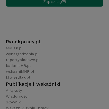
Zapisz się
Rynekpracy.pl
sedlak.pl
wynagrodzenia.pl
raportyplacowe.pl
badaniaHR.pl
wskaznikiHR.pl
kfw.sedlak.pl
Publikacje i wskaźniki
Artykuły
Wiadomości
Słownik
Wskaźniki rynku pracy