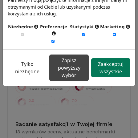
otrzymanymi od Ciebie lub uzyskanymi podczas
korzystania z ich usług.
Badanie wskaźnikiHR 2026
Niezbędne
Preferencje
Statystyki
Marketing
Zmierz 59 wskaźników efektywności
personalnej, w tym absencję, fluktuację i
efektywność pracy.
Weź udział w badaniu
Zapisz
Tylko
Zaakceptuj
powyższy
niezbędne
wszystkie
wybór
Badanie satysfakcji w Twojej firmie
13 wymiarów oceny, aktualne benchmarki