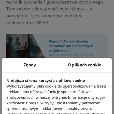
technik żywienia i gospodarstwa domowego.
Tym razem zdawalność była niższa – w
przypadku tych zawodów wyniosła
maksymalnie 66,8%.
Zgody
O plikach cookie
Niniejsza strona korzysta z plików cookie
Wykorzystujemy pliki cookie do spersonalizowania treści
i reklam, aby oferować funkcje społecznościowe i
analizować ruch w naszej witrynie. Informacje o tym, jak
korzystasz z naszej witryny, udostępniamy partnerom
społecznościowym, reklamowym i analitycznym.
Partnerzy mogą połączyć te informacje z innymi danymi