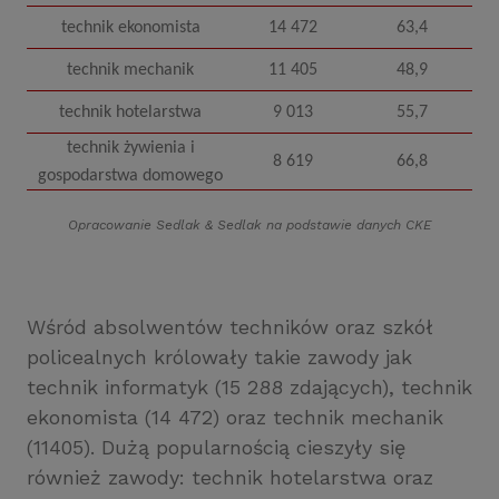
technik ekonomista
14 472
63,4
technik mechanik
11 405
48,9
technik hotelarstwa
9 013
55,7
technik żywienia i
8 619
66,8
gospodarstwa domowego
Opracowanie Sedlak
&
Sedlak na podstawie danych CKE
Wśród absolwentów techników oraz szkół
policealnych królowały takie zawody jak
technik informatyk (15 288 zdających), technik
ekonomista (14 472) oraz technik mechanik
(11405). Dużą popularnością cieszyły się
również zawody: technik hotelarstwa oraz