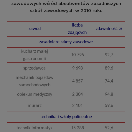
zawodowych wśród absolwentów zasadniczych
szkół zawodowych w 2010 roku
liczba
zawód
zdawalność %
zdających
zasadnicze szkoły zawodowe
kucharz małej
10 795
92,7
gastronomii
sprzedawca
9 698
89,6
mechanik pojazdów
4 857
74,4
samochodowych
opiekun medyczny
2 304
94,8
murarz
2 101
59,6
technika i szkoły policealne
technik informatyk
15 288
52,6