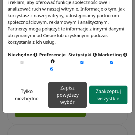
i reklam, aby oferować funkcje społecznościowe i
analizować ruch w naszej witrynie. Informacje o tym, jak
korzystasz z naszej witryny, udostępniamy partnerom
społecznościowym, reklamowym i analitycznym.
Partnerzy mogą połączyć te informacje z innymi danymi
otrzymanymi od Ciebie lub uzyskanymi podczas
korzystania z ich usług.
Niezbędne
Preferencje
Statystyki
Marketing
Badanie wskaźnikiHR 2026
Zmierz 59 wskaźników efektywności
Zapisz
Tylko
Zaakceptuj
personalnej, w tym absencję, fluktuację i
powyższy
niezbędne
wszystkie
efektywność pracy.
wybór
Weź udział w badaniu