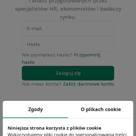
i analiz przygotowanych przez
specjalistów HR, ekonomistów i badaczy
rynku.
E-mail
Hasło
Nie pamiętasz hasła?
Przypomnij
hasło
Zaloguj się
Nie masz konta?
Załóż darmowe konto
Zgody
O plikach cookie
Niniejsza strona korzysta z plików cookie
Wykorzystujemy pliki cookie do spersonalizowania treści