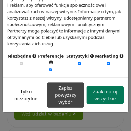
i reklam, aby oferować funkcje społecznościowe i
analizować ruch w naszej witrynie. Informacje o tym, jak
korzystasz z naszej witryny, udostępniamy partnerom
społecznościowym, reklamowym i analitycznym.
Partnerzy mogą połączyć te informacje z innymi danymi
otrzymanymi od Ciebie lub uzyskanymi podczas
korzystania z ich usług.
Niezbędne
Preferencje
Statystyki
Marketing
Badanie wskaźnikiHR 2026
Zapisz
Zmierz 59 wskaźników efektywności
Tylko
Zaakceptuj
powyższy
personalnej, w tym absencję, fluktuację i
niezbędne
wszystkie
wybór
efektywność pracy.
Weź udział w badaniu