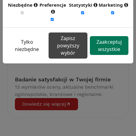
efektywność pracy.
Niezbędne
Preferencje
Statystyki
Marketing
Weź udział w badaniu
Zapisz
Tylko
Zaakceptuj
powyższy
niezbędne
wszystkie
wybór
Badanie satysfakcji w Twojej firmie
13 wymiarów oceny, aktualne benchmarki
ogólnopolskie, branżowe i regionalne.
Dowiedz się więcej