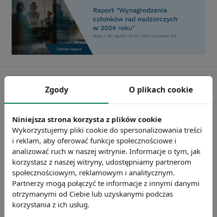
Zgody
O plikach cookie
Niniejsza strona korzysta z plików cookie
Wykorzystujemy pliki cookie do spersonalizowania treści
i reklam, aby oferować funkcje społecznościowe i
analizować ruch w naszej witrynie. Informacje o tym, jak
korzystasz z naszej witryny, udostępniamy partnerom
społecznościowym, reklamowym i analitycznym.
Partnerzy mogą połączyć te informacje z innymi danymi
Badanie wskaźnikiHR 2026
otrzymanymi od Ciebie lub uzyskanymi podczas
Zmierz 59 wskaźników efektywności
korzystania z ich usług.
personalnej, w tym absencję, fluktuację i