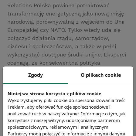
Relations Polska powinna potraktować
transformację energetyczną jako nową misję
narodową, porównywalną z wejściem do Unii
Europejskiej czy NATO. Tylko wtedy uda się
połączyć działania rządu, samorządów,
biznesu i społeczeństwa, a także w pełni
wykorzystać dostępne środki unijne. Eksperci
oceniają, że konsekwentna polityka
energetyczna mogłaby zwiększyć krajowy PKB
Zgody
O plikach cookie
o 1–2 procent do 2050 roku i zapewnić setki
tysięcy nowych, dobrze płatnych miejsc pracy
Niniejsza strona korzysta z plików cookie
(ECFR).
Wykorzystujemy pliki cookie do spersonalizowania treści
i reklam, aby oferować funkcje społecznościowe i
Polska stoi więc przed bezprecedensową
analizować ruch w naszej witrynie. Informacje o tym, jak
szansą. Zielona transformacja to nie tylko
korzystasz z naszej witryny, udostępniamy partnerom
społecznościowym, reklamowym i analitycznym.
konieczność wynikająca z unijnych zobowiązań
Partnerzy mogą połączyć te informacje z innymi danymi