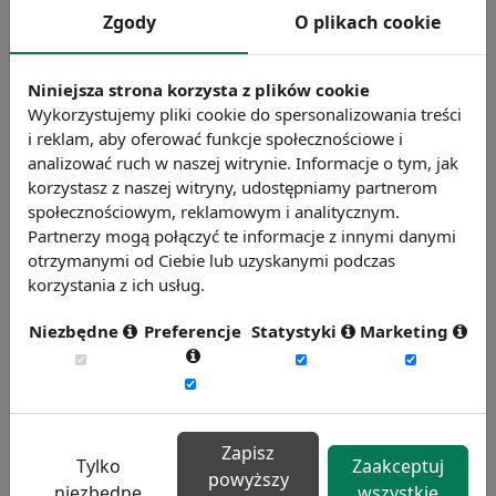
Zgody
O plikach cookie
Niniejsza strona korzysta z plików cookie
Opracowanie Sedlak
&
Sedlak na podstawie GUS
Wykorzystujemy pliki cookie do spersonalizowania treści
i reklam, aby oferować funkcje społecznościowe i
analizować ruch w naszej witrynie. Informacje o tym, jak
korzystasz z naszej witryny, udostępniamy partnerom
społecznościowym, reklamowym i analitycznym.
Partnerzy mogą połączyć te informacje z innymi danymi
otrzymanymi od Ciebie lub uzyskanymi podczas
korzystania z ich usług.
Umiejscowienia urazów powstałych w skutek
wypadków przy pracy w Polsce w 2014 roku (w %)
Niezbędne
Preferencje
Statystyki
Marketing
Zapisz
Tylko
Zaakceptuj
powyższy
niezbędne
wszystkie