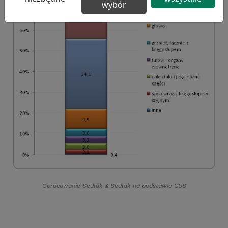
wybór
Opracowanie Sedlak
&
Sedlak na podstawie GUS