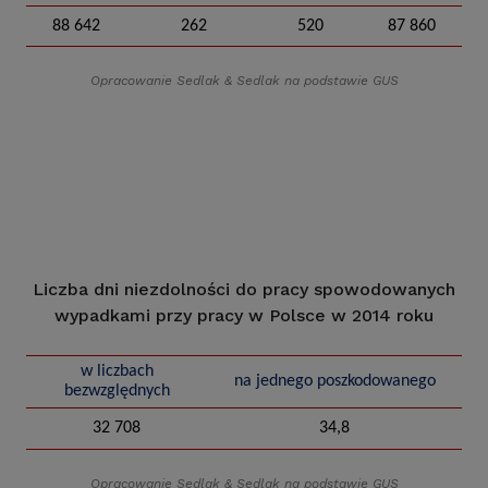
88 642
262
520
87 860
Opracowanie Sedlak
&
Sedlak na podstawie GUS
Liczba dni niezdolności do pracy spowodowanych
wypadkami przy pracy w Polsce w 2014 roku
w liczbach
na jednego poszkodowanego
bezwzględnych
32 708
34,8
Opracowanie Sedlak
&
Sedlak na podstawie GUS