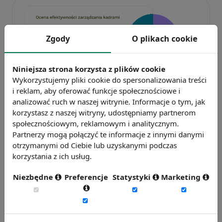
Zgody
O plikach cookie
Niniejsza strona korzysta z plików cookie
Wykorzystujemy pliki cookie do spersonalizowania treści
Badanie wskaźnikiHR 2026
i reklam, aby oferować funkcje społecznościowe i
Zmierz 59 wskaźników efektywności
analizować ruch w naszej witrynie. Informacje o tym, jak
personalnej, w tym absencję, fluktuację i
korzystasz z naszej witryny, udostępniamy partnerom
efektywność pracy.
społecznościowym, reklamowym i analitycznym.
Partnerzy mogą połączyć te informacje z innymi danymi
Weź udział w badaniu
otrzymanymi od Ciebie lub uzyskanymi podczas
korzystania z ich usług.
Niezbędne
Preferencje
Statystyki
Marketing