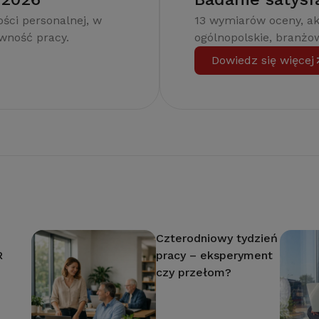
ści personalnej, w
13 wymiarów oceny, a
ywność pracy.
ogólnopolskie, branżow
Dowiedz się więcej
Czterodniowy tydzień
R
pracy – eksperyment
czy przełom?