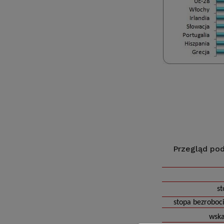
Przegląd pod
st
stopa bezroboc
wska