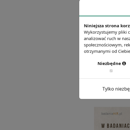
wskaźni
wskaźnik zatrudni
przeciętn
Niniejsza strona korz
Wykorzystujemy pliki c
przeci
analizować ruch w nasz
społecznościowym, rek
wzr
otrzymanymi od Ciebie 
w
Niezbędne
Tylko niezb