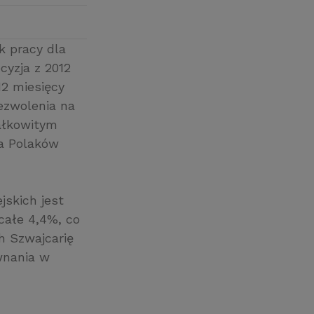
k pracy dla
cyzja z 2012
12 miesięcy
ezwolenia na
całkowitym
la Polaków
jskich jest
całe 4,4%, co
ch Szwajcarię
wnania w