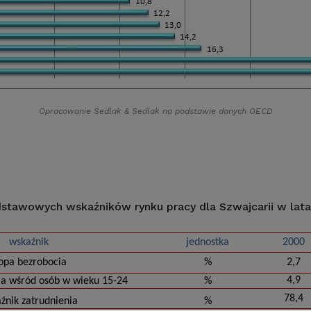
Opracowanie Sedlak
&
Sedlak na podstawie danych OECD
stawowych wskaźników rynku pracy dla Szwajcarii w lat
wskaźnik
jednostka
2000
opa bezrobocia
%
2,7
4,9
ia wśród osób w wieku 15-24
%
78,4
źnik zatrudnienia
%