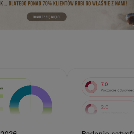
 2026
Badanie satysf