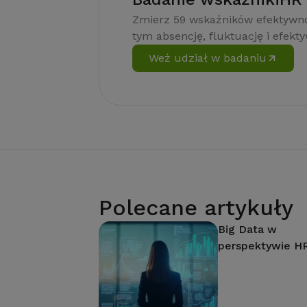
Zmierz 59 wskaźników efektywno
tym absencję, fluktuację i efekt
Weź udział w badaniu
Polecane artykuły
Big Data w
perspektywie H