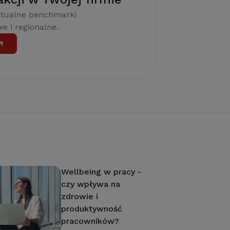
ktualne benchmarki
e i regionalne.
Wellbeing w pracy -
czy wpływa na
zdrowie i
produktywność
pracowników?