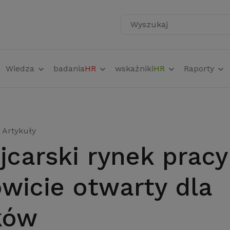
Wyszukaj
Wiedza
badania
HR
wskaźniki
HR
Raporty
Artykuły
wicie otwarty dla
ków