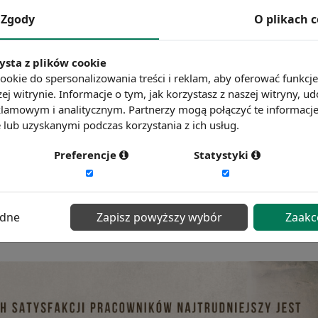
69,4
k zatrudnienia kobiet
%
Zgody
O plikach 
63,3
enia wśród osób w wieku 55-64
%
35,2
y tygodniowy czas pracy
godziny
ysta z plików cookie
w parytecie siły nabywczej,
ookie do spersonalizowania treści i reklam, aby oferować funkcj
ętne roczne zarobki
PPP,
48 014
ej witrynie. Informacje o tym, jak korzystasz z naszej witryny,
wyrażonym w USD
lamowym i analitycznym. Partnerzy mogą połączyć te informacj
% (zmiana w porównaniu
ost zatrudnienia
0,9
lub uzyskanymi podczas korzystania z ich usług.
z poprzednim rokiem)
% (zmiana w porównaniu
zrost zarobków
1,4
Preferencje
Statystyki
z poprzednim rokiem)
Opracowanie Sedlak
&
Sedlak na podstawie danych OECD
ędne
Zapisz powyższy wybór
Zaakc