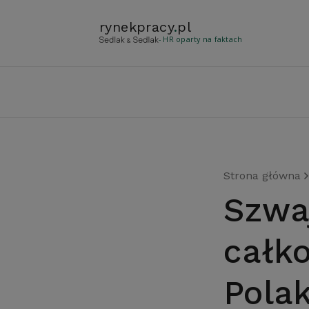
rynekpracy
.
pl
- HR oparty na faktach
Strona główna
Szwajcarski rynek pracy
całko
Pola