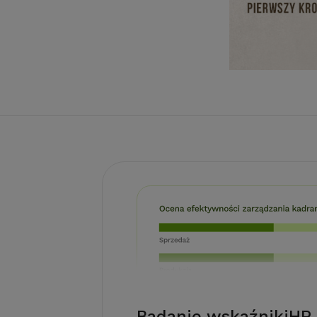
Badanie wskaźnikiHR