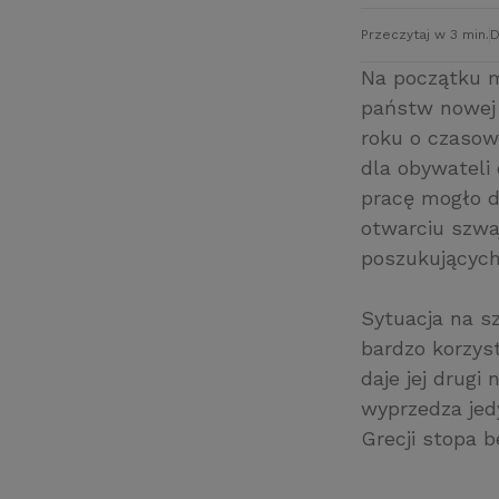
Przeczytaj w 3 min.
D
Na początku m
państw nowej 
roku o czasow
dla obywateli
pracę mogło do
otwarciu szwa
poszukujących
Sytuacja na sz
bardzo korzys
daje jej drugi
wyprzedza jed
Grecji stopa b