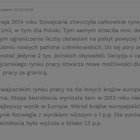
odano: 13.03.2025
aja 2014 roku Szwajcaria otworzyła całkowicie ryne
Unii, w tym dla Polski. Tym samym straciła moc de
ym ograniczeniu liczby zezwoleń na pobyt powyżej 
 ośmiu nowych państw członkowskich. Do tej pory z
stać jedynie 2 tys. polskich obywateli. Decyzja o 
jcarskiego rynku pracy stwarza nowe możliwości d
 pracy za granicą.
wajcarskim rynku pracy na tle innych krajów europe
tna. Stopa bezrobocia wyniosła tam w 2013 roku nie
 najlepszy wynik w Europie. Wśród krajów europejski
ynie Norwegia z wynikiem niższym o 1 p.p. Dla poró
ezrobocia była wyższa o blisko 23 p.p.