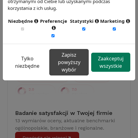
otrzymanymi od Ciebie lub uzyskanymi podczas
korzystania z ich usług.
Badanie wskaźnikiHR 2026
Zmierz 59 wskaźników efektywności
Niezbędne
Preferencje
Statystyki
Marketing
personalnej, w tym absencję, fluktuację i
efektywność pracy.
Weź udział w badaniu
Zapisz
Tylko
Zaakceptuj
powyższy
niezbędne
wszystkie
wybór
Badanie satysfakcji w Twojej firmie
13 wymiarów oceny, aktualne benchmarki
ogólnopolskie, branżowe i regionalne.
Dowiedz się więcej