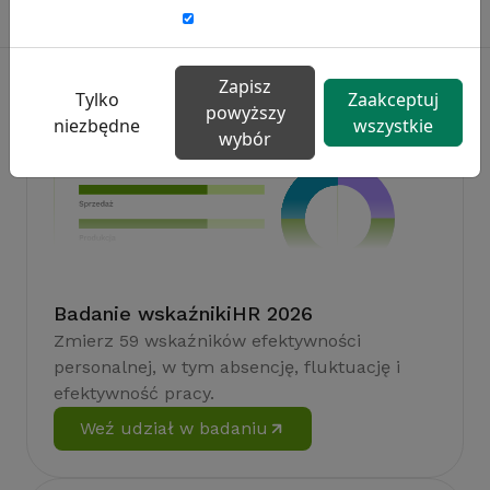
Zapisz
Tylko
Zaakceptuj
powyższy
niezbędne
wszystkie
wybór
Badanie wskaźnikiHR 2026
Zmierz 59 wskaźników efektywności
personalnej, w tym absencję, fluktuację i
efektywność pracy.
Weź udział w badaniu