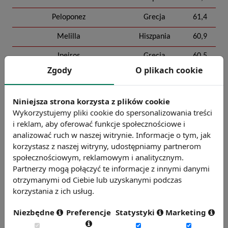
Peloponez
Grecja
61,4
Melilla
Hiszpania
60,9
Ipeiros
Grecja
60,5
Zgody
O plikach cookie
Kentriki Makedonia
Grecja
60,4
Grecja Środkowa
Grecja
59,1
Niniejsza strona korzysta z plików cookie
Wykorzystujemy pliki cookie do spersonalizowania treści
Opracowanie Sedlak
&
Sedlak na podstawie danych Eurostat-u
i reklam, aby oferować funkcje społecznościowe i
analizować ruch w naszej witrynie. Informacje o tym, jak
korzystasz z naszej witryny, udostępniamy partnerom
społecznościowym, reklamowym i analitycznym.
Partnerzy mogą połączyć te informacje z innymi danymi
otrzymanymi od Ciebie lub uzyskanymi podczas
korzystania z ich usług.
Niezbędne
Preferencje
Statystyki
Marketing