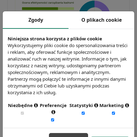
Zgody
O plikach cookie
Niniejsza strona korzysta z plików cookie
Badanie wskaźnikiHR 2026
Wykorzystujemy pliki cookie do spersonalizowania treści
Zmierz 59 wskaźników efektywności
i reklam, aby oferować funkcje społecznościowe i
personalnej, w tym absencję, fluktuację i
analizować ruch w naszej witrynie. Informacje o tym, jak
korzystasz z naszej witryny, udostępniamy partnerom
efektywność pracy.
społecznościowym, reklamowym i analitycznym.
Weź udział w badaniu
Partnerzy mogą połączyć te informacje z innymi danymi
otrzymanymi od Ciebie lub uzyskanymi podczas
korzystania z ich usług.
Niezbędne
Preferencje
Statystyki
Marketing