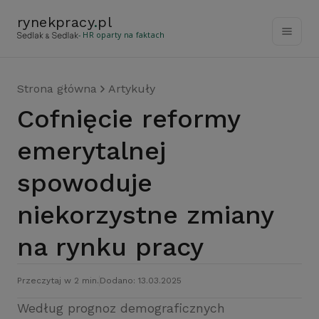
rynekpracy
.
pl
- HR oparty na faktach
Strona główna
Artykuły
Cofnięcie reformy
emerytalnej
spowoduje
niekorzystne zmiany
na rynku pracy
Przeczytaj w 2 min.
Dodano: 13.03.2025
Według prognoz demograficznych