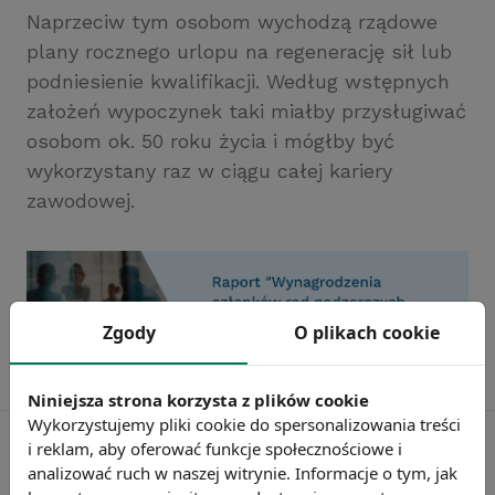
Naprzeciw tym osobom wychodzą rządowe
plany rocznego urlopu na regenerację sił lub
podniesienie kwalifikacji. Według wstępnych
założeń wypoczynek taki miałby przysługiwać
osobom ok. 50 roku życia i mógłby być
wykorzystany raz w ciągu całej kariery
zawodowej.
Zgody
O plikach cookie
Niniejsza strona korzysta z plików cookie
Wykorzystujemy pliki cookie do spersonalizowania treści
i reklam, aby oferować funkcje społecznościowe i
analizować ruch w naszej witrynie. Informacje o tym, jak