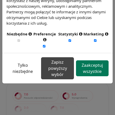
korzystasz z naszej witryny, udostępniamy partnerom
społecznościowym, reklamowym i analitycznym.
Partnerzy mogą połączyć te informacje z innymi danymi
otrzymanymi od Ciebie lub uzyskanymi podczas
korzystania z ich usług.
Niezbędne
Preferencje
Statystyki
Marketing
Badanie wskaźnikiHR 2026
Zmierz 59 wskaźników efektywności
personalnej, w tym absencję, fluktuację i
efektywność pracy.
Zapisz
Tylko
Zaakceptuj
powyższy
Weź udział w badaniu
niezbędne
wszystkie
wybór