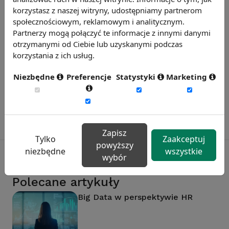
korzystasz z naszej witryny, udostępniamy partnerom
społecznościowym, reklamowym i analitycznym.
Partnerzy mogą połączyć te informacje z innymi danymi
Badanie satysfakcji w Twojej firmie
otrzymanymi od Ciebie lub uzyskanymi podczas
13 wymiarów oceny, aktualne benchmarki
korzystania z ich usług.
ogólnopolskie, branżowe i regionalne.
Niezbędne
Preferencje
Statystyki
Marketing
Dowiedz się więcej
Zapisz
Tylko
Zaakceptuj
powyższy
niezbędne
wszystkie
wybór
Polecane artykuły
Big Data w perspektywie HR