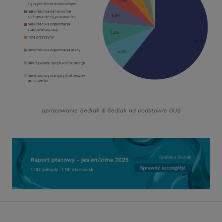
opracowanie Sedlak
&
Sedlak na podstawie GUS