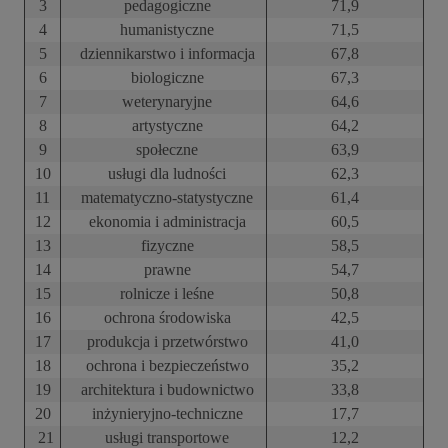
3
pedagogiczne
71,9
4
humanistyczne
71,5
5
dziennikarstwo i informacja
67,8
6
biologiczne
67,3
7
weterynaryjne
64,6
8
artystyczne
64,2
9
społeczne
63,9
10
usługi dla ludności
62,3
11
matematyczno-statystyczne
61,4
12
ekonomia i administracja
60,5
13
fizyczne
58,5
14
prawne
54,7
15
rolnicze i leśne
50,8
16
ochrona środowiska
42,5
17
produkcja i przetwórstwo
41,0
18
ochrona i bezpieczeństwo
35,2
19
architektura i budownictwo
33,8
20
inżynieryjno-techniczne
17,7
21
usługi transportowe
12,2