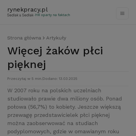
rynekpracy
.
pl
- HR oparty na faktach
Strona główna
Artykuły
Więcej żaków płci
pięknej
Przeczytaj w 5 min.
Dodano: 13.03.2025
W 2007 roku na polskich uczelniach
studiowało prawie dwa miliony osób. Ponad
połowa (56,7%) to kobiety. Jeszcze większą
przewagę przedstawicielek płci pięknej
można zaobserwować na studiach
podyplomowych, gdzie w omawianym roku