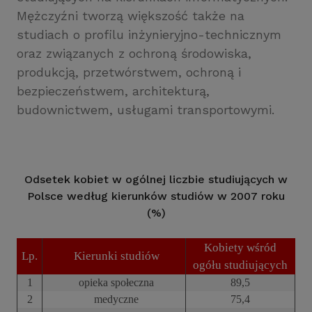
Mężczyźni tworzą większość także na
studiach o profilu inżynieryjno-technicznym
oraz związanych z ochroną środowiska,
produkcją, przetwórstwem, ochroną i
bezpieczeństwem, architekturą,
budownictwem, usługami transportowymi.
Odsetek kobiet w ogólnej liczbie studiujących w
Polsce według kierunków studiów w 2007 roku
(%)
Kobiety wśród
Lp.
Kierunki studiów
ogółu studiujących
1
opieka społeczna
89,5
2
medyczne
75,4