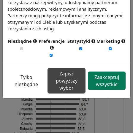
korzystasz z naszej witryny, udostępniamy partnerom
Kobiety w ogólnej liczbie studiujących* w krajach
społecznościowym, reklamowym i analitycznym.
Unii Europejskiej w 2007 roku (%)
Partnerzy mogą połączyć te informacje z innymi danymi
otrzymanymi od Ciebie lub uzyskanymi podczas
korzystania z ich usług.
Niezbędne
Preferencje
Statystyki
Marketing
Zapisz
Tylko
Zaakceptuj
powyższy
niezbędne
wszystkie
wybór