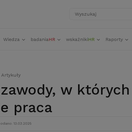
Wyszukaj
Wiedza
badania
HR
wskaźniki
HR
Raporty
Artykuły
ie praca
odano: 13.03.2025