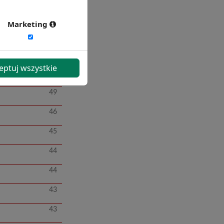
62
Marketing
60
56
eptuj wszystkie
52
49
46
45
44
44
43
43