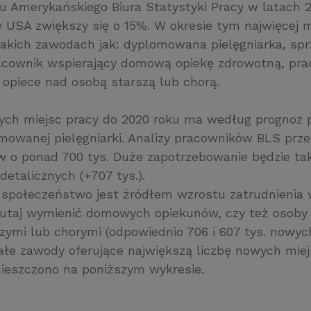
u Amerykańskiego Biura Statystyki Pracy w latach 
w USA zwiększy się o 15%. W okresie tym najwięcej m
akich zawodach jak: dyplomowana pielęgniarka, sp
racownik wspierający domową opiekę zdrowotną, pr
opiece nad osobą starszą lub chorą.
ych miejsc pracy do 2020 roku ma według prognoz 
owanej pielęgniarki. Analizy pracowników BLS prze
w o ponad 700 tys. Duże zapotrzebowanie będzie ta
etalicznych (+707 tys.).
ę społeczeństwo jest źródłem wzrostu zatrudnienia
 tutaj wymienić domowych opiekunów, czy też osoby 
zymi lub chorymi (odpowiednio 706 i 607 tys. nowyc
tałe zawody oferujące największą liczbę nowych miej
ieszczono na poniższym wykresie.