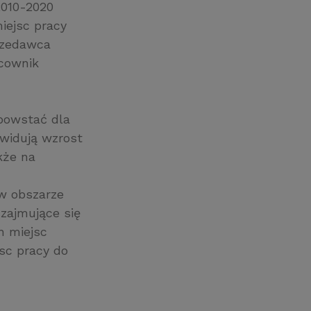
2010-2020
iejsc pracy
rzedawca
acownik
powstać dla
widują wzrost
kże na
 w obszarze
zajmujące się
h miejsc
sc pracy do