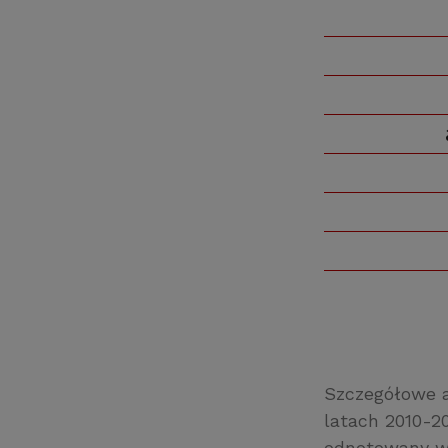
Szczegółowe a
latach 2010-2
odnotowany wz