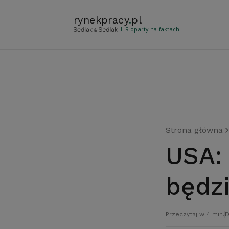
rynekpracy
.
pl
- HR oparty na faktach
Strona główna
USA: zawody, w których
będz
Przeczytaj w 4 min.
D