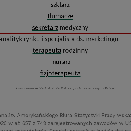
szklarz
tłumacze
sekretarz
medyczny
analityk rynku i specjalista ds. marketingu
terapeuta
rodzinny
murarz
fizjoterapeuta
Opracowanie Sedlak
&
Sedlak na podstawie danych BLS-u
nalizy Amerykańskiego Biura Statystyki Pracy wska
020 w aż 657 z 749 zarejestrowanych zawodów w U
rost zatrudnienia. Spadek natomiast będzie dotycz