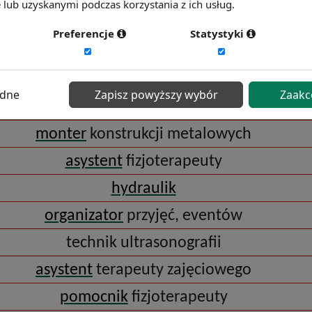
lub uzyskanymi podczas korzystania z ich usług.
inżynier
biomedyczny
Preferencje
Statystyki
pomocnik
murarza
pomocnik
stolarza
ędne
Zapisz powyższy wybór
Zaakc
weterynarz
monter
konstrukcji metalowych
asystent
fizjoterapeuty
hydraulik
organizator
przyjęć, eventów
technik ultrasonografii
asystent
terapeuty zajęciowego
pomocnik
fizjoterapeuty