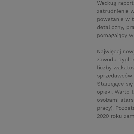
Według raport
zatrudnienie 
powstanie w t
detaliczny, p
pomagający w 
Najwięcej now
zawodu dyplom
liczby wakató
sprzedawców d
Starzejące si
opieki. Warto
osobami stars
pracy). Pozos
2020 roku zam