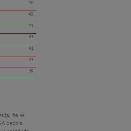
42
42
41
41
41
41
39
zują, że w
SA będzie
ył zaledwie