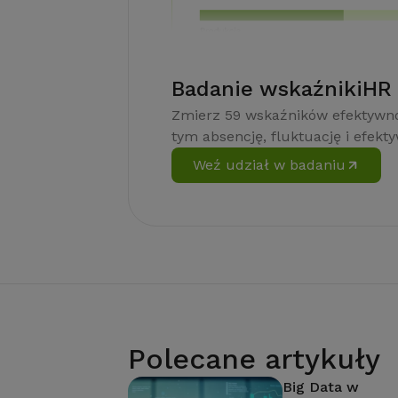
Badanie wskaźnikiHR
Zmierz 59 wskaźników efektywno
tym absencję, fluktuację i efekt
Weź udział w badaniu
Polecane artykuły
Big Data w