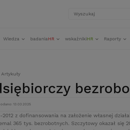
Wyszukaj
Wiedza
badania
HR
wskaźniki
HR
Raporty
Artykuły
edsiębiorczy bezrob
odano: 13.03.2025
-2012 z dofinansowania na założenie własnej działa
emal 365 tys. bezrobotnych. Szczytowy okazał się 20