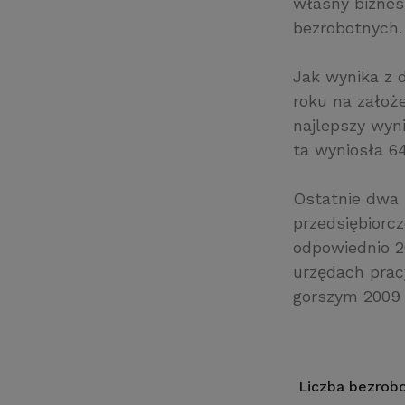
własny biznes
bezrobotnych.
Jak wynika z d
roku na założe
najlepszy wyn
ta wyniosła 64
Ostatnie dwa 
przedsiębiorc
odpowiednio 2
urzędach pracy
gorszym 2009 
Liczba bezrobo