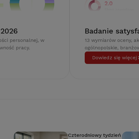
 2026
Badanie satysf
ści personalnej, w
13 wymiarów oceny, a
ywność pracy.
ogólnopolskie, branżow
Dowiedz się więcej
Czterodniowy tydzień