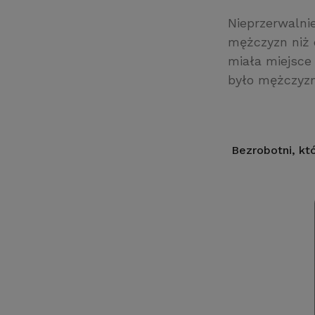
Nieprzerwalni
mężczyzn niż d
miała miejsce
było mężczyz
Bezrobotni, kt