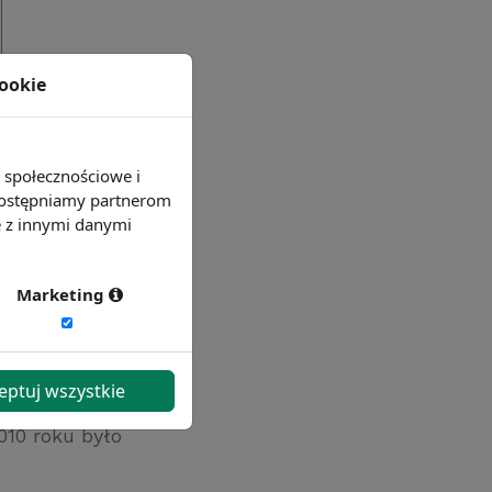
cookie
e społecznościowe i
 udostępniamy partnerom
e z innymi danymi
Marketing
 przeznaczone
eptuj wszystkie
N. W 2012 roku
10 roku było