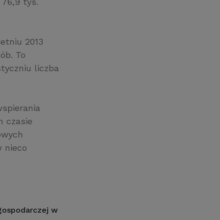
76,9 tys.
etniu 2013
ób. To
tyczniu liczba
wspierania
m czasie
towych
w nieco
 gospodarczej w