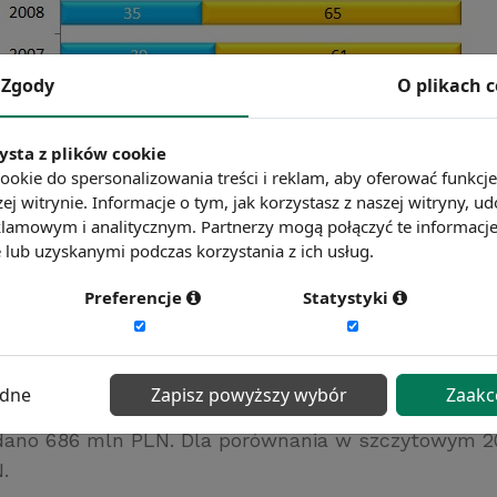
Zgody
O plikach 
ysta z plików cookie
ookie do spersonalizowania treści i reklam, aby oferować funkcj
ej witrynie. Informacje o tym, jak korzystasz z naszej witryny,
lamowym i analitycznym. Partnerzy mogą połączyć te informacj
lub uzyskanymi podczas korzystania z ich usług.
Opracowanie Sedlak
&
Sedlak na podstawie danych MPiPS
Preferencje
Statystyki
-2012 łączne środki pochodzące z Funduszu Pracy i
ędne
Zapisz powyższy wybór
Zaakc
ziałalności gospodarczej wyniosły niemal 5,5 mld PL
dano 686 mln PLN. Dla porównania w szczytowym 20
.