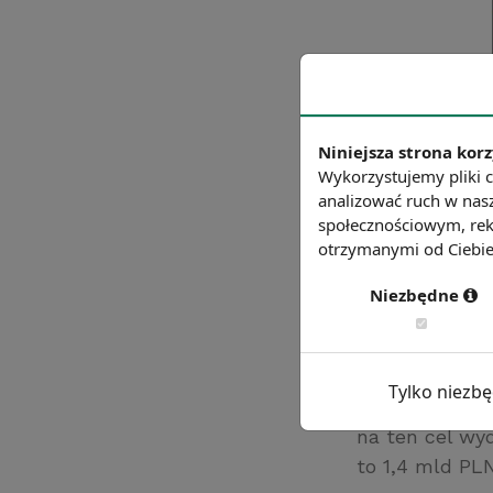
Niniejsza strona korz
Wykorzystujemy pliki c
analizować ruch w nasz
społecznościowym, rek
otrzymanymi od Ciebie 
Niezbędne
W latach 2005
Tylko niezb
na podjęcie d
na ten cel wy
to 1,4 mld PLN