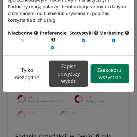
Partnerzy mogą połączyć te informacje z innymi danymi
otrzymanymi od Ciebie lub uzyskanymi podczas
korzystania z ich usług.
Niezbędne
Preferencje
Statystyki
Marketing
Badanie wskaźnikiHR 2026
Zmierz 59 wskaźników efektywności
personalnej, w tym absencję, fluktuację i
efektywność pracy.
Zapisz
Weź udział w badaniu
Tylko
Zaakceptuj
powyższy
niezbędne
wszystkie
wybór
Badanie satysfakcji w Twojej firmie