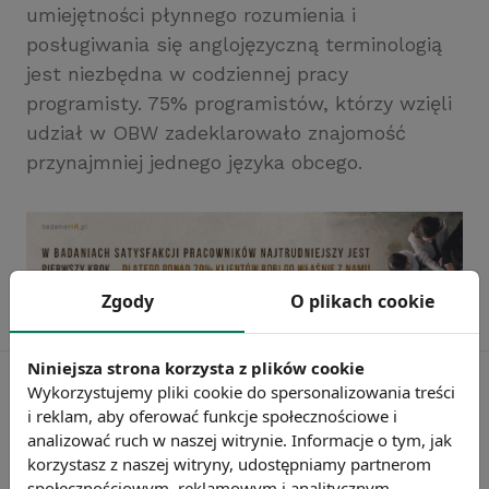
umiejętności płynnego rozumienia i
posługiwania się anglojęzyczną terminologią
jest niezbędna w codziennej pracy
programisty. 75% programistów, którzy wzięli
udział w OBW zadeklarowało znajomość
przynajmniej jednego języka obcego.
Zgody
O plikach cookie
Niniejsza strona korzysta z plików cookie
Wykorzystujemy pliki cookie do spersonalizowania treści
i reklam, aby oferować funkcje społecznościowe i
analizować ruch w naszej witrynie. Informacje o tym, jak
korzystasz z naszej witryny, udostępniamy partnerom
społecznościowym, reklamowym i analitycznym.