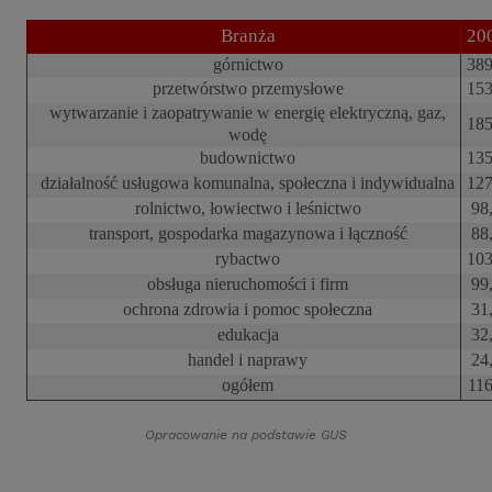
Branża
20
górnictwo
389
przetwórstwo przemysłowe
153
wytwarzanie i zaopatrywanie w energię elektryczną, gaz,
185
wodę
budownictwo
135
działalność usługowa komunalna, społeczna i indywidualna
127
rolnictwo, łowiectwo i leśnictwo
98
transport, gospodarka magazynowa i łączność
88
rybactwo
103
obsługa nieruchomości i firm
99
ochrona zdrowia i pomoc społeczna
31
edukacja
32
handel i naprawy
24
ogółem
116
Opracowanie na podstawie GUS