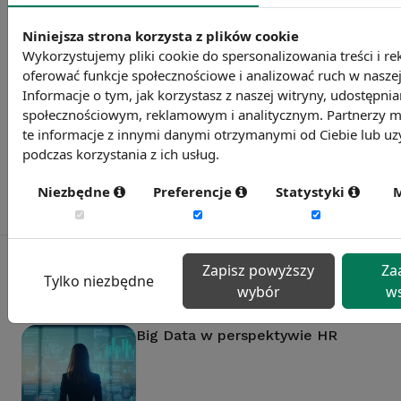
Niniejsza strona korzysta z plików cookie
Wykorzystujemy pliki cookie do spersonalizowania treści i re
Badanie satysfakcji w Twojej firmie
oferować funkcje społecznościowe i analizować ruch w naszej
13 wymiarów oceny, aktualne benchmarki
Informacje o tym, jak korzystasz z naszej witryny, udostępn
ogólnopolskie, branżowe i regionalne.
społecznościowym, reklamowym i analitycznym. Partnerzy m
te informacje z innymi danymi otrzymanymi od Ciebie lub u
Dowiedz się więcej
podczas korzystania z ich usług.
Niezbędne
Preferencje
Statystyki
M
Zapisz powyższy
Za
Tylko niezbędne
wybór
ws
Polecane artykuły
Big Data w perspektywie HR