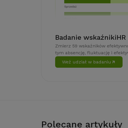
Badanie wskaźnikiHR
Zmierz 59 wskaźników efektywno
tym absencję, fluktuację i efekt
Weź udział w badaniu
Polecane artykuły