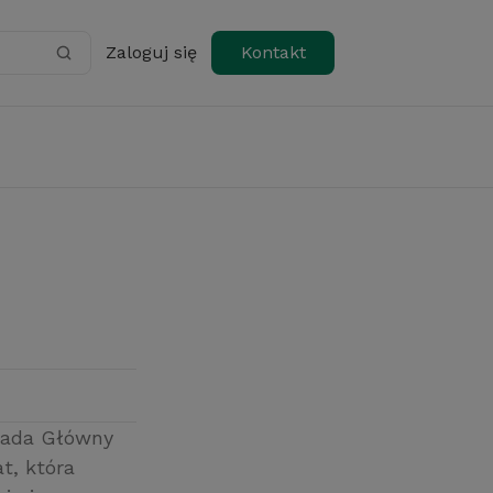
Zaloguj się
Kontakt
 bada Główny
t, która