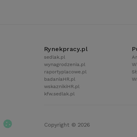
Rynekpracy.pl
P
sedlak.pl
Ar
wynagrodzenia.pl
W
raportyplacowe.pl
S
badaniaHR.pl
Ws
wskaznikiHR.pl
kfw.sedlak.pl
Copyright © 2026