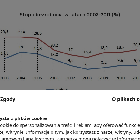
Stopa bezrobocia w latach 2003-2011 (%)
Zgody
O plikach 
Opracowanie Sedlak
&
Sedlak na podstawie danych GUS-u
ysta z plików cookie
ookie do spersonalizowania treści i reklam, aby oferować funkcj
ej witrynie. Informacje o tym, jak korzystasz z naszej witryny,
lamowym i analitycznym. Partnerzy mogą połączyć te informacj