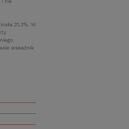
i nie
iosła 21,3%. W
kty
niego
asie wskaźnik
)