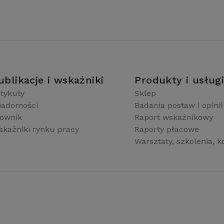
ublikacje i wskaźniki
Produkty i usług
tykuły
Sklep
iadomości
Badania postaw i opinii
łownik
Raport wskaźnikowy
kaźniki rynku pracy
Raporty płacowe
Warsztaty, szkolenia, k