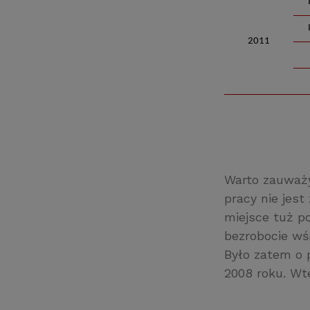
2011
Warto zauważy
pracy nie jes
miejsce tuż p
bezrobocie wś
Było zatem o 
2008 roku. Wt