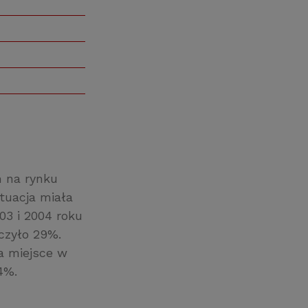
 na rynku
tuacja miała
03 i 2004 roku
czyło 29%.
a miejsce w
4%.