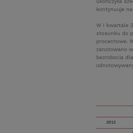
ukończyła szk
kontynuuje na
W I kwartale 
stosunku do p
procentowe. W
zanotowano w
bezrobocia dl
odnotowywany 
2012