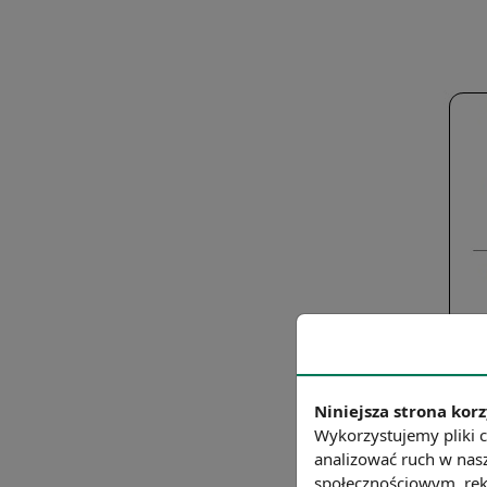
Niniejsza strona korz
Wykorzystujemy pliki c
analizować ruch w nasz
społecznościowym, rek