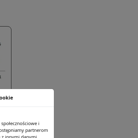
cookie
e społecznościowe i
 udostępniamy partnerom
e z innymi danymi