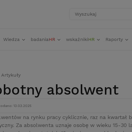
Wyszukaj
Wiedza
badania
HR
wskaźniki
HR
Raporty
Artykuły
robotny absolwent
odano: 13.03.2025
lwentów na rynku pracy cyklicznie, raz na kwartał
yczny. Za absolwenta uznaje osobę w wieku 15-30 la