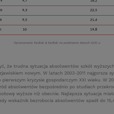
IV
9,7
18,2
III
9,3
22,5
II
9,5
21,4
I
10
19,8
Opracowanie Sedlak
&
Sedlak na podstawie danych GUS-u
ć, że trudna sytuacja absolwentów szkół wyższych
t zjawiskiem nowym. W latach 2003-2011 najgorsza sy
o pierwszym kryzysie gospodarczym XXI wieku. W 20
ród absolwentów bezpośrednio po studiach przekro
połowę wyższe niż obecnie. Najlepsza sytuacja miał
edy wskaźnik bezrobocia absolwentów spadł do 15,