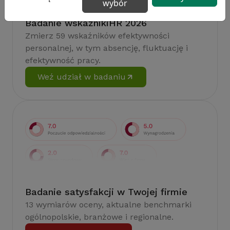
wybór
Badanie wskaźnikiHR 2026
Zmierz 59 wskaźników efektywności
personalnej, w tym absencję, fluktuację i
efektywność pracy.
Weź udział w badaniu
Badanie satysfakcji w Twojej firmie
13 wymiarów oceny, aktualne benchmarki
ogólnopolskie, branżowe i regionalne.