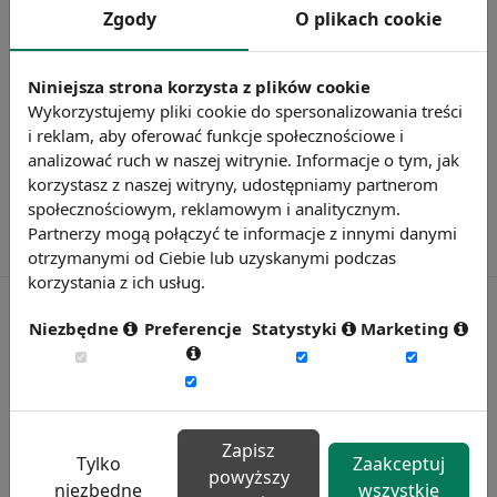
Zgody
O plikach cookie
„pośredniaka”. Dodatkowo, ważną rolę dla
poprawy statystyk będzie odgrywał stan
polskiej gospodarki.
Niniejsza strona korzysta z plików cookie
Wykorzystujemy pliki cookie do spersonalizowania treści
i reklam, aby oferować funkcje społecznościowe i
analizować ruch w naszej witrynie. Informacje o tym, jak
korzystasz z naszej witryny, udostępniamy partnerom
społecznościowym, reklamowym i analitycznym.
Partnerzy mogą połączyć te informacje z innymi danymi
otrzymanymi od Ciebie lub uzyskanymi podczas
korzystania z ich usług.
Niezbędne
Preferencje
Statystyki
Marketing
Zapisz
Tylko
Zaakceptuj
powyższy
niezbędne
wszystkie