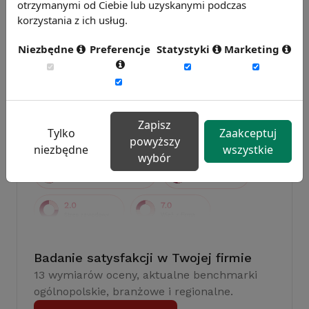
otrzymanymi od Ciebie lub uzyskanymi podczas
korzystania z ich usług.
Badanie wskaźnikiHR 2026
Zmierz 59 wskaźników efektywności
Niezbędne
Preferencje
Statystyki
Marketing
personalnej, w tym absencję, fluktuację i
efektywność pracy.
Weź udział w badaniu
Zapisz
Tylko
Zaakceptuj
powyższy
niezbędne
wszystkie
wybór
Badanie satysfakcji w Twojej firmie
13 wymiarów oceny, aktualne benchmarki
ogólnopolskie, branżowe i regionalne.