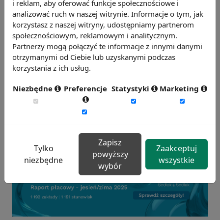
i reklam, aby oferować funkcje społecznościowe i
osób w wieku przedemerytalnym może się
analizować ruch w naszej witrynie. Informacje o tym, jak
pochwalić Szwecja (73,1%), Dania (61,8%),
korzystasz z naszej witryny, udostępniamy partnerom
społecznościowym, reklamowym i analitycznym.
Łotwa (59,8%) i Estonia (59,7%). Wśród
Partnerzy mogą połączyć te informacje z innymi danymi
państw, z byłego bloku wschodniego
otrzymanymi od Ciebie lub uzyskanymi podczas
najbardziej zbliżone do Polski statystyki
korzystania z ich usług.
charakteryzują Węgry (34,5%) oraz Słowenię
Niezbędne
Preferencje
Statystyki
Marketing
(36,3%). Warto dodać, że dla całej Unii
Europejskiej średni współczynnik aktywności
zawodowej ludności w wieku 55-64 lata
kształtował się w III kwartale 2007 roku na
Zapisz
poziomie 47,6%.
Tylko
Zaakceptuj
powyższy
niezbędne
wszystkie
wybór