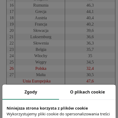
16
Rumunia
46,3
17
Grecja
44,1
18
Austria
40,4
19
Francja
40,2
20
Słowacja
39,6
21
Luksemburg
36,6
22
Słowenia
36,3
23
Belgia
35,7
24
Włochy
35
25
Węgry
34,5
26
Polska
32,4
27
Malta
30,5
Unia Europejska
47,6
Zgody
O plikach cookie
Opracowanie na podstawie Eurostatu
Niniejsza strona korzysta z plików cookie
Wykorzystujemy pliki cookie do spersonalizowania treści
Najwyższym odsetkiem aktywnych zawodowo