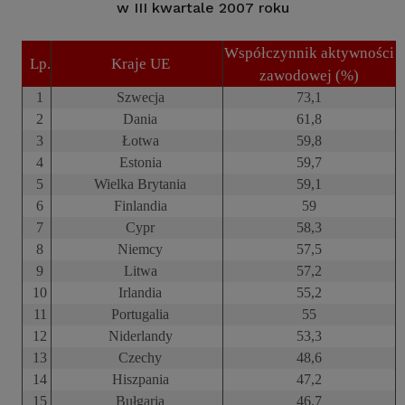
w III kwartale 2007 roku
Współczynnik aktywności
Lp.
Kraje UE
zawodowej (%)
1
Szwecja
73,1
2
Dania
61,8
3
Łotwa
59,8
4
Estonia
59,7
5
Wielka Brytania
59,1
6
Finlandia
59
7
Cypr
58,3
8
Niemcy
57,5
9
Litwa
57,2
10
Irlandia
55,2
11
Portugalia
55
12
Niderlandy
53,3
13
Czechy
48,6
14
Hiszpania
47,2
15
Bułgaria
46,7