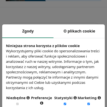
Zgody
O plikach cookie
Niniejsza strona korzysta z plików cookie
Wykorzystujemy pliki cookie do spersonalizowania treści
i reklam, aby oferować funkcje społecznościowe i
analizować ruch w naszej witrynie. Informacje o tym, jak
Badanie wskaźnikiHR 2026
korzystasz z naszej witryny, udostępniamy partnerom
Zmierz 59 wskaźników efektywności
społecznościowym, reklamowym i analitycznym.
personalnej, w tym absencję, fluktuację i
Partnerzy mogą połączyć te informacje z innymi danymi
otrzymanymi od Ciebie lub uzyskanymi podczas
efektywność pracy.
korzystania z ich usług.
Weź udział w badaniu
Niezbędne
Preferencje
Statystyki
Marketing