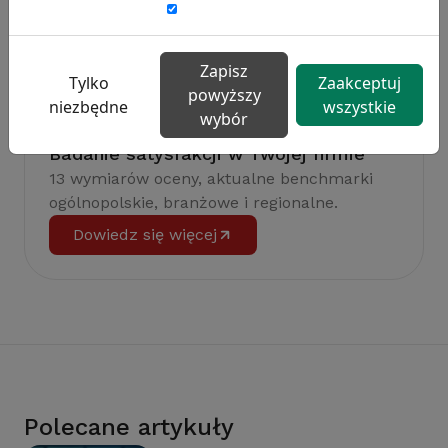
Zapisz
Tylko
Zaakceptuj
powyższy
niezbędne
wszystkie
wybór
Badanie satysfakcji w Twojej firmie
13 wymiarów oceny, aktualne benchmarki
ogólnopolskie, branżowe i regionalne.
Dowiedz się więcej
Polecane artykuły