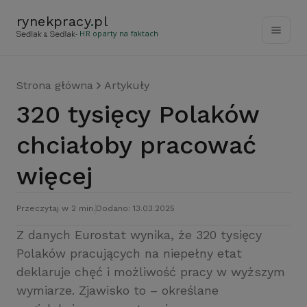
rynekpracy
.
pl
- HR oparty na faktach
Strona główna
Artykuły
320 tysięcy Polaków
chciałoby pracować
więcej
Przeczytaj w 2 min.
Dodano: 13.03.2025
Z danych Eurostat wynika, że 320 tysięcy
Polaków pracujących na niepełny etat
deklaruje chęć i możliwość pracy w wyższym
wymiarze. Zjawisko to – określane