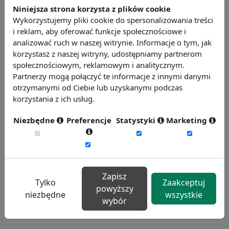
Niniejsza strona korzysta z plików cookie
ludźmi.
Wykorzystujemy pliki cookie do spersonalizowania treści
Źródło: http://forsal.pl/
i reklam, aby oferować funkcje społecznościowe i
Chcesz wiedzieć więcej?
analizować ruch w naszej witrynie. Informacje o tym, jak
korzystasz z naszej witryny, udostępniamy partnerom
Zobacz więcej wiadomości
społecznościowym, reklamowym i analitycznym.
Partnerzy mogą połączyć te informacje z innymi danymi
otrzymanymi od Ciebie lub uzyskanymi podczas
korzystania z ich usług.
Niezbędne
Preferencje
Statystyki
Marketing
Zapisz
Tylko
Zaakceptuj
powyższy
niezbędne
wszystkie
wybór