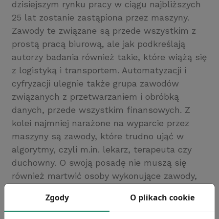
dzisiejszym rynku pracy w ciągu najbliższych
25 lat zostanie zastąpiona przez maszyny.
Zawody te związane są przede wszystkim z
prostą pracą biurową, ale jak podkreślają
autorzy badania również takie, które wiążą się
z logistyką i transportem. Automatyzacji i
cyfryzacji ulegnie także grupa zawodów
związanych z przetwarzaniem i obróbką
danych, przede wszystkim finansowych. Z
kolei najmniej narażone na wyparcie przez
maszyny są zawody, które trudno ująć w
algorytmy, czyli m.in. lekarz, terapeuta czy
duchowny. O swoją posadę nie muszą się
również martwić osoby wykonujące zawody,
które polegają na wykorzystywaniu
Zgody
O plikach cookie
kreatywności i umiejętności tworzenia nowych
idei oraz wchodzenia w relacje z innymi