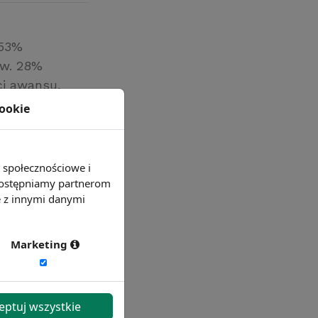
 53%
ów. 28%
ci awansu,
cookie
e społecznościowe i
 udostępniamy partnerom
e z innymi danymi
Marketing
eptuj wszystkie