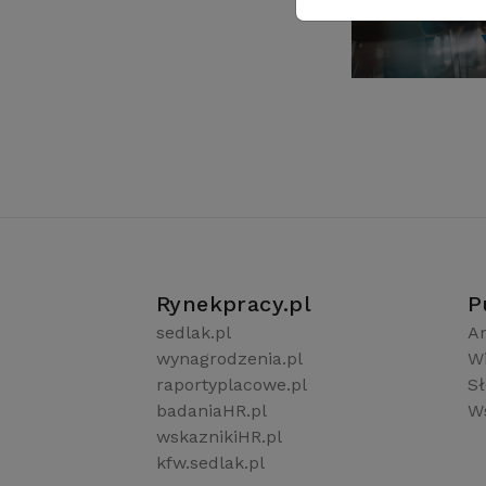
Rynekpracy.pl
P
sedlak.pl
Ar
wynagrodzenia.pl
W
raportyplacowe.pl
S
badaniaHR.pl
Ws
wskaznikiHR.pl
kfw.sedlak.pl