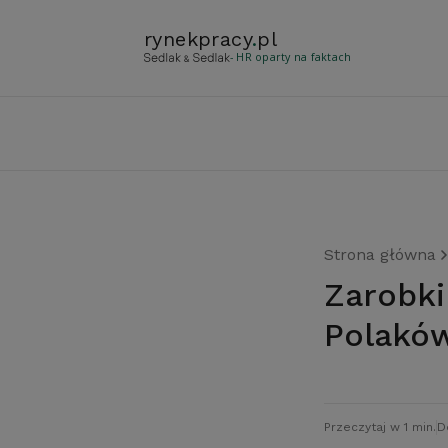
rynekpracy
.
pl
- HR oparty na faktach
Strona główna
Zarobki głównym powodem zmiany pracy
Polakó
Przeczytaj w 1 min.
D