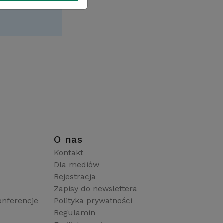
i
O nas
Kontakt
Dla mediów
Rejestracja
Zapisy do newslettera
onferencje
Polityka prywatności
Regulamin