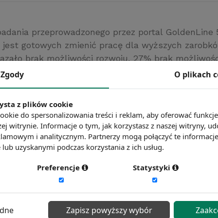
badania przeprowadzonego przez portal GoldenLine
jest gotowych zmienić pracę dla wyższych zarobk
zało brak możliwości rozwoju, 27% brak możliwoś
tynę, a 23% złą atmosferę pracy
Zgody
O plikach 
raca.wm.pl
ć więcej?
Zobacz więcej wiadomości
ysta z plików cookie
ookie do spersonalizowania treści i reklam, aby oferować funkcj
ej witrynie. Informacje o tym, jak korzystasz z naszej witryny,
lamowym i analitycznym. Partnerzy mogą połączyć te informacj
lub uzyskanymi podczas korzystania z ich usług.
Preferencje
Statystyki
ędne
Zapisz powyższy wybór
Zaakc