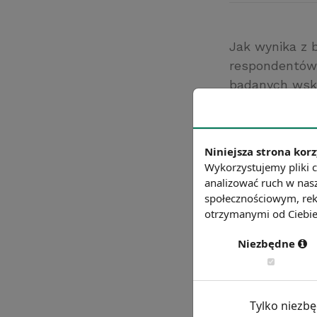
Jak wynika z 
respondentów 
badanych wska
23% nudę i ru
Źródło: http://p
Chcesz wiedzie
Niniejsza strona korz
Wykorzystujemy pliki c
analizować ruch w nasz
społecznościowym, rek
otrzymanymi od Ciebie 
Niezbędne
Tylko niezb