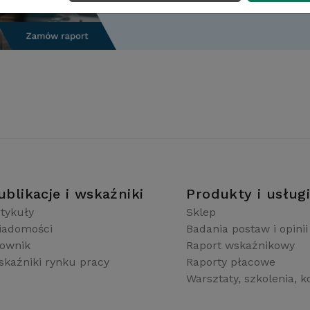
ublikacje i wskaźniki
Produkty i usług
tykuły
Sklep
iadomości
Badania postaw i opinii
łownik
Raport wskaźnikowy
kaźniki rynku pracy
Raporty płacowe
Warsztaty, szkolenia, k