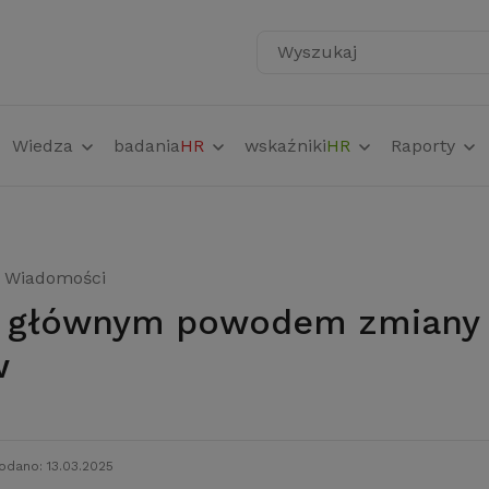
Wyszukaj
Wiedza
badania
HR
wskaźniki
HR
Raporty
Wiadomości
w
odano: 13.03.2025