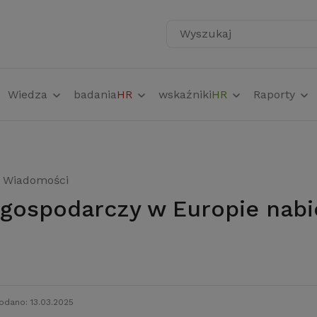
Wyszukaj
Wiedza
badania
HR
wskaźniki
HR
Raporty
Wiadomości
odano: 13.03.2025