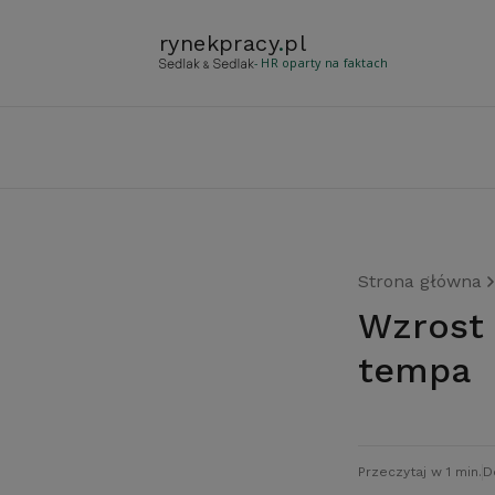
rynekpracy
.
pl
- HR oparty na faktach
Strona główna
Wzrost gospodarczy w Europie nabiera
tempa
Przeczytaj w 1 min.
D