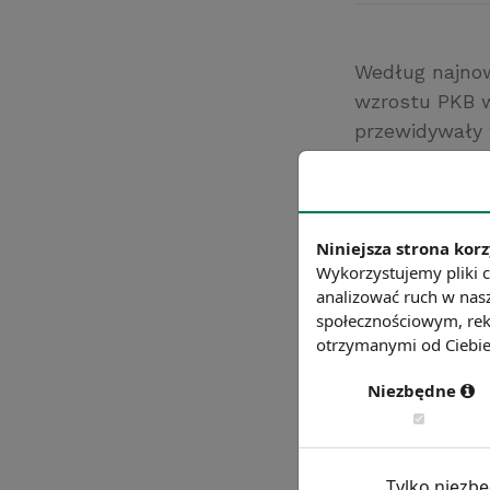
Według najnow
wzrostu PKB w
przewidywały w
rozwoju będą P
minusie pozos
na Łotwie (-3,
Źródło: rp.pl
Niniejsza strona korz
Wykorzystujemy pliki c
Chcesz wiedzie
analizować ruch w nasz
społecznościowym, rek
otrzymanymi od Ciebie 
Niezbędne
Tylko niezb