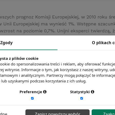
szych prognoz Komisji Europejskiej, w 2010 roku ś
 Unii Europejskiej ma wynieść 1%. Wstępne szacunk
zrost na poziomie 0,7%. Unijni eksperci twierdzą, ż
olska (2,7%), Słowacja (również 2,7%) oraz Czechy 
Zgody
O plikach 
tanie 5 spośród 27 państw Wspólnoty. Największy 
5%) oraz w Grecji (-3%).
ysta z plików cookie
ookie do spersonalizowania treści i reklam, aby oferować funkcj
ć więcej?
Zobacz więcej wiadomości
ej witrynie. Informacje o tym, jak korzystasz z naszej witryny,
lamowym i analitycznym. Partnerzy mogą połączyć te informacj
lub uzyskanymi podczas korzystania z ich usług.
Preferencje
Statystyki
ędne
Zapisz powyższy wybór
Zaakc