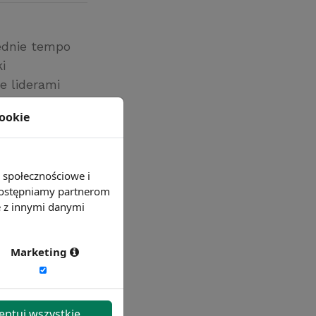
rednie tempo
i
e liderami
(1,6%). Na
cookie
spadek wystąpi
e społecznościowe i
 udostępniamy partnerom
e z innymi danymi
Marketing
eptuj wszystkie