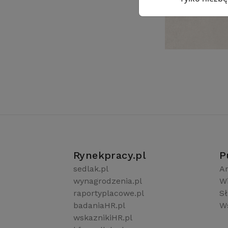
Rynekpracy.pl
P
sedlak.pl
Ar
wynagrodzenia.pl
W
raportyplacowe.pl
S
badaniaHR.pl
Ws
wskaznikiHR.pl