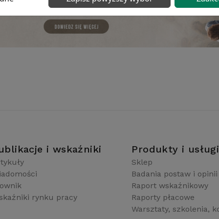
ublikacje i wskaźniki
Produkty i usług
tykuły
Sklep
iadomości
Badania postaw i opinii
łownik
Raport wskaźnikowy
kaźniki rynku pracy
Raporty płacowe
Warsztaty, szkolenia, k