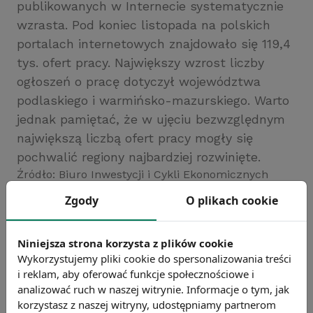
publikowanych w Internecie systematycznie
wzrasta. Pod koniec listopada na polskich
portalach internetowych znajdowało się 119,4
tys. ofert pracy. Największy wzrost liczby
ogłoszeń o pracę dotyczył województwa
podlaskiego i warmińsko-mazurskiego. Warto
jednak pamiętać, że w ujęciu bezwzględnym
największą liczbą ofert pracy mogły się
pochwalić regiony najbardziej rozwinięte.
Źródło: Biuro Inwestycji i Cykli Ekonomicznych
(BIEC)
Zgody
O plikach cookie
Chcesz wiedzieć więcej?
Zobacz więcej wiadomości
Niniejsza strona korzysta z plików cookie
Wykorzystujemy pliki cookie do spersonalizowania treści
i reklam, aby oferować funkcje społecznościowe i
analizować ruch w naszej witrynie. Informacje o tym, jak
korzystasz z naszej witryny, udostępniamy partnerom