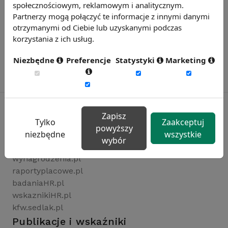
społecznościowym, reklamowym i analitycznym.
Partnerzy mogą połączyć te informacje z innymi danymi
otrzymanymi od Ciebie lub uzyskanymi podczas
korzystania z ich usług.
Niezbędne
Preferencje
Statystyki
Marketing
Zapisz
Tylko
Zaakceptuj
powyższy
Rynekpracy.pl
niezbędne
wszystkie
wybór
sedlak.pl
wynagrodzenia.pl
raportyplacowe.pl
badaniaHR.pl
wskaznikiHR.pl
kfw.sedlak.pl
Publikacje i wskaźniki