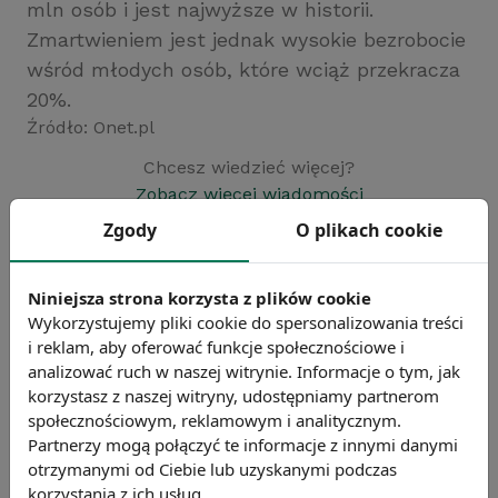
mln osób i jest najwyższe w historii.
Zmartwieniem jest jednak wysokie bezrobocie
wśród młodych osób, które wciąż przekracza
20%.
Źródło: Onet.pl
Chcesz wiedzieć więcej?
Zobacz więcej wiadomości
Zgody
O plikach cookie
Niniejsza strona korzysta z plików cookie
Wykorzystujemy pliki cookie do spersonalizowania treści
i reklam, aby oferować funkcje społecznościowe i
analizować ruch w naszej witrynie. Informacje o tym, jak
korzystasz z naszej witryny, udostępniamy partnerom
społecznościowym, reklamowym i analitycznym.
Partnerzy mogą połączyć te informacje z innymi danymi
otrzymanymi od Ciebie lub uzyskanymi podczas
korzystania z ich usług.