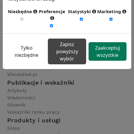
Niezbędne
Preferencje
Statystyki
Marketing
Rynekpracy.pl
sedlak.pl
Zapisz
wynagrodzenia.pl
Tylko
Zaakceptuj
powyższy
raportyplacowe.pl
niezbędne
wszystkie
wybór
badaniaHR.pl
wskaznikiHR.pl
kfw.sedlak.pl
Publikacje i wskaźniki
Artykuły
Wiadomości
Słownik
Wskaźniki rynku pracy
Produkty i usługi
Sklep