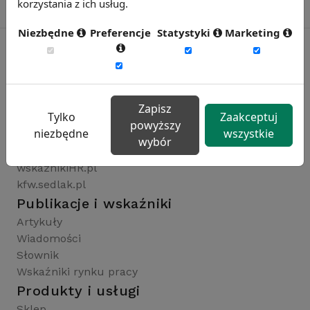
korzystania z ich usług.
Niezbędne
Preferencje
Statystyki
Marketing
Rynekpracy.pl
sedlak.pl
Zapisz
Tylko
Zaakceptuj
wynagrodzenia.pl
powyższy
niezbędne
wszystkie
raportyplacowe.pl
wybór
badaniaHR.pl
wskaznikiHR.pl
kfw.sedlak.pl
Publikacje i wskaźniki
Artykuły
Wiadomości
Słownik
Wskaźniki rynku pracy
Produkty i usługi
Sklep