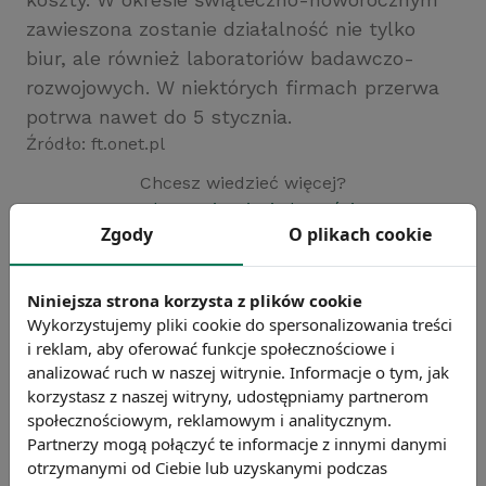
zawieszona zostanie działalność nie tylko
biur, ale również laboratoriów badawczo-
rozwojowych. W niektórych firmach przerwa
potrwa nawet do 5 stycznia.
Źródło: ft.onet.pl
Chcesz wiedzieć więcej?
Zobacz więcej wiadomości
Zgody
O plikach cookie
Niniejsza strona korzysta z plików cookie
Wykorzystujemy pliki cookie do spersonalizowania treści
i reklam, aby oferować funkcje społecznościowe i
analizować ruch w naszej witrynie. Informacje o tym, jak
korzystasz z naszej witryny, udostępniamy partnerom
społecznościowym, reklamowym i analitycznym.
Partnerzy mogą połączyć te informacje z innymi danymi
otrzymanymi od Ciebie lub uzyskanymi podczas