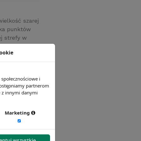
ielkość szarej
lka punktów
j strefy w
011 – 21,1%, w
cookie
e społecznościowe i
 udostępniamy partnerom
e z innymi danymi
Marketing
eptuj wszystkie