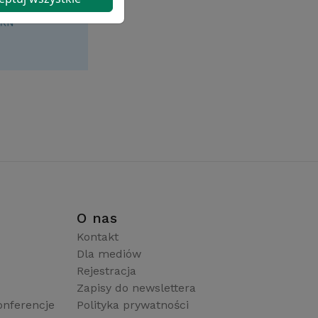
i
O nas
Kontakt
Dla mediów
Rejestracja
Zapisy do newslettera
onferencje
Polityka prywatności