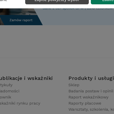
ublikacje i wskaźniki
Produkty i usług
tykuły
Sklep
iadomości
Badania postaw i opinii
łownik
Raport wskaźnikowy
kaźniki rynku pracy
Raporty płacowe
Warsztaty, szkolenia, k