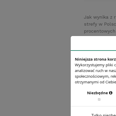
Jak wynika z 
strefy w Pols
procentowych 
2015 roku jest
2013 – 19,9%, 
Źródło: Instyt
Niniejsza strona korz
Chcesz wiedzie
Wykorzystujemy pliki c
analizować ruch w nasz
społecznościowym, rek
otrzymanymi od Ciebie 
Niezbędne
Tylko niezb