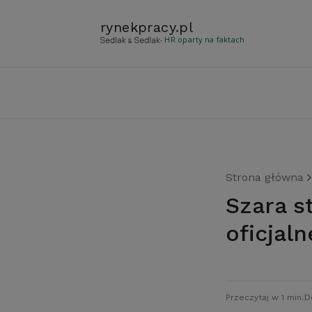
rynekpracy
.
pl
- HR oparty na faktach
Strona główna
Szara strefa w Polsce większa niż podają
oficjaln
Przeczytaj w 1 min.
D