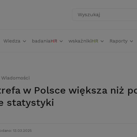
Wyszukaj
Wiedza
badania
HR
wskaźniki
HR
Raporty
Wiadomości
e statystyki
odano: 13.03.2025