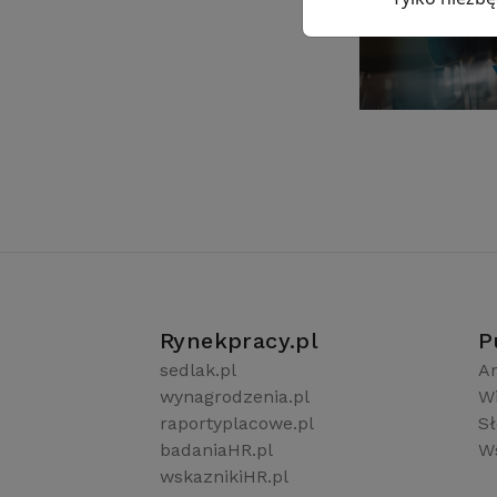
Rynekpracy.pl
P
sedlak.pl
Ar
wynagrodzenia.pl
W
raportyplacowe.pl
S
badaniaHR.pl
Ws
wskaznikiHR.pl