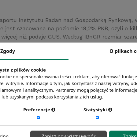
raportu Instytutu Badań nad Gospodarką Rynkową, w
ce jest szacowana na poziomie 19,2% PKB, czyli o ki
więcej niż podaje GUS. Według IBnGR rozmiar szare
 najmniejszy od lat – w 2010 roku wynosił 20,0%, w 2
Zgody
O plikach 
a w 2014 – 19,5%.
ut Badań nad Gospodarką Rynkową
ysta z plików cookie
ć więcej?
Zobacz więcej wiadomości
ookie do spersonalizowania treści i reklam, aby oferować funkcj
ej witrynie. Informacje o tym, jak korzystasz z naszej witryny,
lamowym i analitycznym. Partnerzy mogą połączyć te informacj
lub uzyskanymi podczas korzystania z ich usług.
Preferencje
Statystyki
ędne
Zapisz powyższy wybór
Zaakc