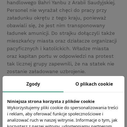
handlowego Bahri Yanbu z Arabii Saudyjskiej.
Personel nie wyrażał chęci do pracy przy
załadunku okrętu z tego kraju, ponieważ
obawiali się, że jest nim transponowany
ładunek amunicji. Do strajku dołączyli także
mieszkańcy miasta oraz działacze organizacji
pacyficznych i katolickich. Władze miasta
oraz kapitan portu w odpowiedzi na protest
tak licznej grupy zapewnili, że na statek nie
zostanie załadowane uzbrojenie.
Źródło: https://www.rmf24.pl/
Zgody
O plikach cookie
Chcesz wiedzieć więcej?
Zobacz więcej wiadomości
Niniejsza strona korzysta z plików cookie
Wykorzystujemy pliki cookie do spersonalizowania treści
i reklam, aby oferować funkcje społecznościowe i
analizować ruch w naszej witrynie. Informacje o tym, jak
korzystasz z naszej witryny, udostępniamy partnerom