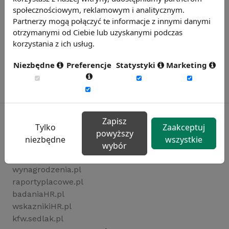
społecznościowym, reklamowym i analitycznym.
Partnerzy mogą połączyć te informacje z innymi danymi
otrzymanymi od Ciebie lub uzyskanymi podczas
korzystania z ich usług.
Niezbędne
Preferencje
Statystyki
Marketing
Zapisz
Tylko
Zaakceptuj
powyższy
niezbędne
wszystkie
Rynekpracy.pl
wybór
sedlak.pl
wynagrodzenia.pl
raportyplacowe.pl
badaniaHR.pl
wskaznikiHR.pl
kfw.sedlak.pl