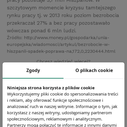
szczytowym momencie kryzysu tamtejszego
rynku pracy tj. w 2013 roku poziom bezrobocia
przekraczał 27% a bez pracy pozostawało
wówczas ponad 6 mln ludzi.
Źródło: http://www.money.pl/gospodarka/unia-
europejska/wiadomosci/artykul/bezrobocie-w-
hiszpanii-spadek-poprawa-na,172,0,2230444.html
Chcesz wiedzieć więcej?
Zobacz więcej wiadomości
Zgody
O plikach cookie
Niniejsza strona korzysta z plików cookie
Wykorzystujemy pliki cookie do spersonalizowania treści
i reklam, aby oferować funkcje społecznościowe i
analizować ruch w naszej witrynie. Informacje o tym, jak
korzystasz z naszej witryny, udostępniamy partnerom
społecznościowym, reklamowym i analitycznym.
Partnerzy mogą połączyć te informacje z innymi danymi