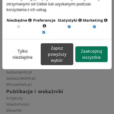
otrzymanymi od Ciebie lub uzyskanymi podczas
korzystania z ich usług.
Niezbędne
Preferencje
Statystyki
Marketing
Rynekpracy.pl
Zapisz
Tylko
Zaakceptuj
sedlak.pl
powyższy
niezbędne
wszystkie
wynagrodzenia.pl
wybór
raportyplacowe.pl
badaniaHR.pl
wskaznikiHR.pl
kfw.sedlak.pl
Publikacje i wskaźniki
Artykuły
Wiadomości
Słownik