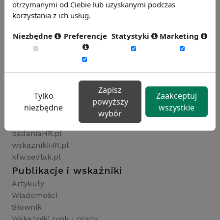
otrzymanymi od Ciebie lub uzyskanymi podczas
korzystania z ich usług.
Niezbędne
Preferencje
Statystyki
Marketing
Rynekpracy.pl
Zapisz
Tylko
Zaakceptuj
sedlak.pl
powyższy
niezbędne
wszystkie
wynagrodzenia.pl
wybór
raportyplacowe.pl
badaniaHR.pl
wskaznikiHR.pl
kfw.sedlak.pl
Publikacje i wskaźniki
Artykuły
Wiadomości
Słownik
Wskaźniki rynku pracy