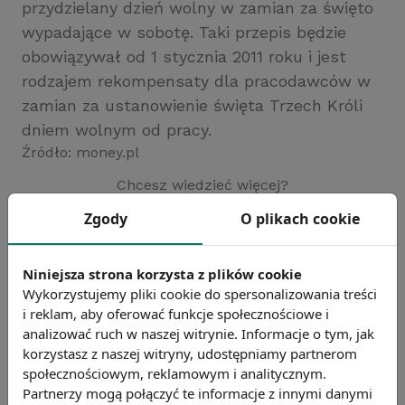
przydzielany dzień wolny w zamian za święto
wypadające w sobotę. Taki przepis będzie
obowiązywał od 1 stycznia 2011 roku i jest
rodzajem rekompensaty dla pracodawców w
zamian za ustanowienie święta Trzech Króli
dniem wolnym od pracy.
Źródło: money.pl
Chcesz wiedzieć więcej?
Zobacz więcej wiadomości
Zgody
O plikach cookie
Niniejsza strona korzysta z plików cookie
Wykorzystujemy pliki cookie do spersonalizowania treści
i reklam, aby oferować funkcje społecznościowe i
analizować ruch w naszej witrynie. Informacje o tym, jak
korzystasz z naszej witryny, udostępniamy partnerom
społecznościowym, reklamowym i analitycznym.
Partnerzy mogą połączyć te informacje z innymi danymi