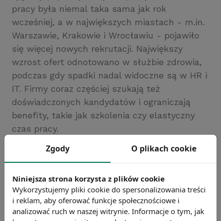
pracy była niemal taka sama jak rok
wcześniej, a w największych miastach - m.in.
Warszawie, Krakowie i Wrocławiu - pojawiło
się więcej nowych rekrutacji. Największy
wzrost ofert odnotowano w służbie zdrowia,
podczas gdy spadki nadal widoczne są w HR i
IT. Firmy coraz częściej szukają też
doświadczonych kandydatów i ograniczają
benefity, takie jak szkolenia czy elastyczny
czas pracy.
Źródło: https://next.gazeta.pl
Zgody
O plikach cookie
Chcesz wiedzieć więcej?
Zobacz więcej wiadomości
Niniejsza strona korzysta z plików cookie
Wykorzystujemy pliki cookie do spersonalizowania treści
i reklam, aby oferować funkcje społecznościowe i
analizować ruch w naszej witrynie. Informacje o tym, jak