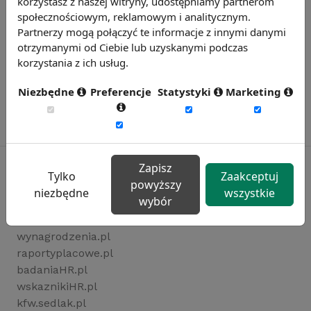
korzystasz z naszej witryny, udostępniamy partnerom
społecznościowym, reklamowym i analitycznym.
Partnerzy mogą połączyć te informacje z innymi danymi
otrzymanymi od Ciebie lub uzyskanymi podczas
korzystania z ich usług.
Niezbędne
Preferencje
Statystyki
Marketing
Zapisz
Tylko
Zaakceptuj
powyższy
niezbędne
wszystkie
Rynekpracy.pl
wybór
sedlak.pl
wynagrodzenia.pl
raportyplacowe.pl
badaniaHR.pl
wskaznikiHR.pl
kfw.sedlak.pl