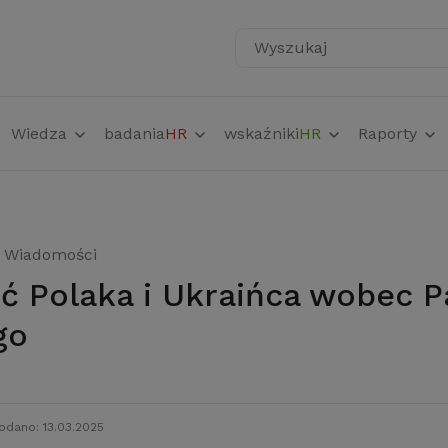
Wyszukaj
Wiedza
badania
HR
wskaźniki
HR
Raporty
Wiadomości
go
odano: 13.03.2025