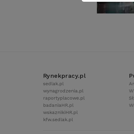
Rynekpracy.pl
P
sedlak.pl
Ar
wynagrodzenia.pl
W
raportyplacowe.pl
S
badaniaHR.pl
Ws
wskaznikiHR.pl
kfw.sedlak.pl