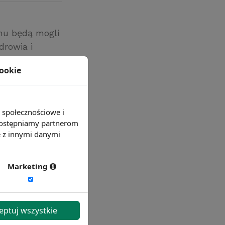
mu będą mogli
drowia i
cookie
e społecznościowe i
 udostępniamy partnerom
e z innymi danymi
Marketing
eptuj wszystkie