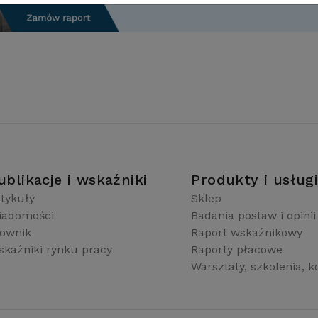
ublikacje i wskaźniki
Produkty i usług
tykuły
Sklep
iadomości
Badania postaw i opinii
łownik
Raport wskaźnikowy
kaźniki rynku pracy
Raporty płacowe
Warsztaty, szkolenia, k