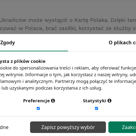
 Ukraińców może wystąpić o Kartę Polaka. Dzięki te
cować w Polsce, brać zasiłki, korzystać ze służby z
kacji.
Zgody
O plikach 
.pl
ć więcej?
Zobacz więcej wiadomości
ysta z plików cookie
ookie do spersonalizowania treści i reklam, aby oferować funkcj
ej witrynie. Informacje o tym, jak korzystasz z naszej witryny,
lamowym i analitycznym. Partnerzy mogą połączyć te informacj
lub uzyskanymi podczas korzystania z ich usług.
Preferencje
Statystyki
ędne
Zapisz powyższy wybór
Zaakc