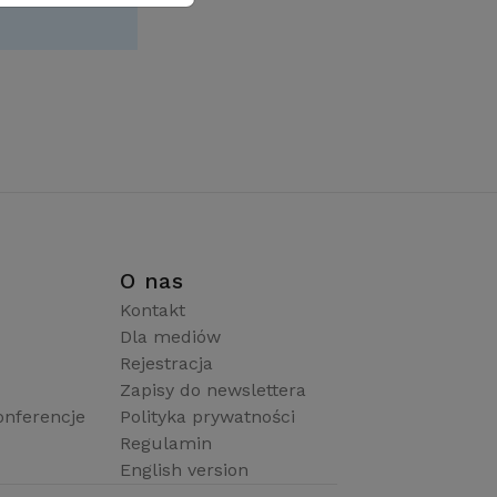
i
O nas
Kontakt
Dla mediów
Rejestracja
Zapisy do newslettera
onferencje
Polityka prywatności
Regulamin
English version