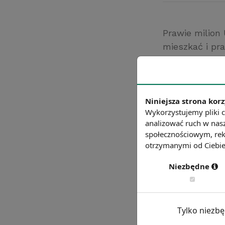
Prawie milion
mieszkać i pra
bezpłatnej edu
Źródło: dziennik
Chcesz wiedzie
Niniejsza strona korz
Wykorzystujemy pliki c
analizować ruch w nasz
społecznościowym, rek
otrzymanymi od Ciebie 
Niezbędne
Tylko niezb