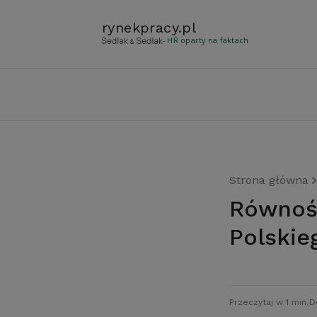
rynekpracy
.
pl
- HR oparty na faktach
Strona główna
Równość Polaka i Ukraińca wobec Państwa
Polskie
Przeczytaj w 1 min.
D