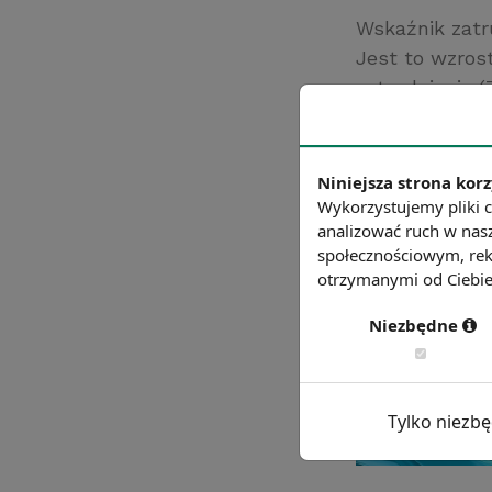
Wskaźnik zatr
Jest to wzros
zatrudnienia (
Źródło: Eurosta
Chcesz wiedzie
Niniejsza strona korz
Wykorzystujemy pliki c
analizować ruch w nasz
społecznościowym, rek
otrzymanymi od Ciebie 
Niezbędne
Tylko niezb