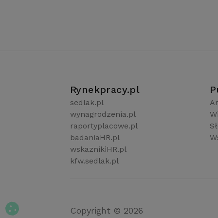
Rynekpracy.pl
P
sedlak.pl
Ar
wynagrodzenia.pl
W
raportyplacowe.pl
S
badaniaHR.pl
Ws
wskaznikiHR.pl
kfw.sedlak.pl
Copyright © 2026