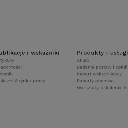
ublikacje i wskaźniki
Produkty i usług
tykuły
Sklep
iadomości
Badania postaw i opinii
łownik
Raport wskaźnikowy
kaźniki rynku pracy
Raporty płacowe
Warsztaty, szkolenia, k