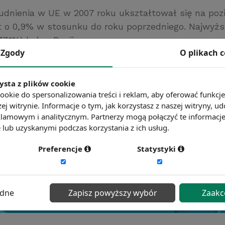
udnienia w UE w 2007 roku ukształtował się na poz
t o 0,9% w stosunku do roku poprzedniego. Najwyż
77,1%) był w Danii.
Zgody
O plikach 
t
ć więcej?
Zobacz więcej wiadomości
ysta z plików cookie
ookie do spersonalizowania treści i reklam, aby oferować funkcj
ej witrynie. Informacje o tym, jak korzystasz z naszej witryny,
lamowym i analitycznym. Partnerzy mogą połączyć te informacj
lub uzyskanymi podczas korzystania z ich usług.
Preferencje
Statystyki
ędne
Zapisz powyższy wybór
Zaakc