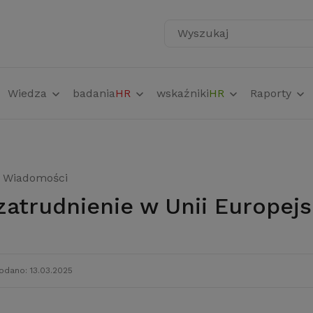
Wyszukaj
Wiedza
badania
HR
wskaźniki
HR
Raporty
Wiadomości
 zatrudnienie w Unii Europejs
odano: 13.03.2025