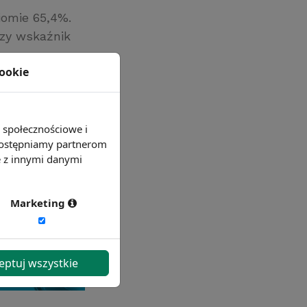
iomie 65,4%.
szy wskaźnik
cookie
e społecznościowe i
 udostępniamy partnerom
e z innymi danymi
Marketing
eptuj wszystkie