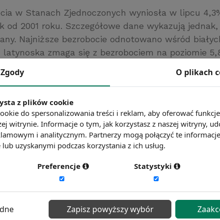
cia w Stanach Zjednoczonych wyniosła w lipcu 4,3
ik od 2001 roku. Szczegółowe dane wykazują jednak,
wany. Najniższe bezrobocie odnotowano wśród białyc
 latynoska zmaga się z bezrobociem na poziomie 5
– 7,4%.
Zgody
O plikach 
/www.money.pl/
ć więcej?
Zobacz więcej wiadomości
ysta z plików cookie
ookie do spersonalizowania treści i reklam, aby oferować funkcj
ej witrynie. Informacje o tym, jak korzystasz z naszej witryny,
lamowym i analitycznym. Partnerzy mogą połączyć te informacj
lub uzyskanymi podczas korzystania z ich usług.
Preferencje
Statystyki
ędne
Zapisz powyższy wybór
Zaakc