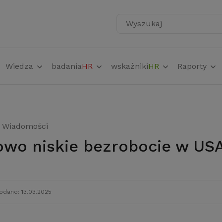
Wyszukaj
Wiedza
badania
HR
wskaźniki
HR
Raporty
Wiadomości
owo niskie bezrobocie w US
odano: 13.03.2025