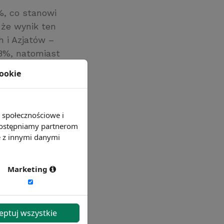
%, co stanowi
 że wynik ten
h i Azjatów –
,8%, natomiast
cookie
e społecznościowe i
 udostępniamy partnerom
e z innymi danymi
Marketing
eptuj wszystkie