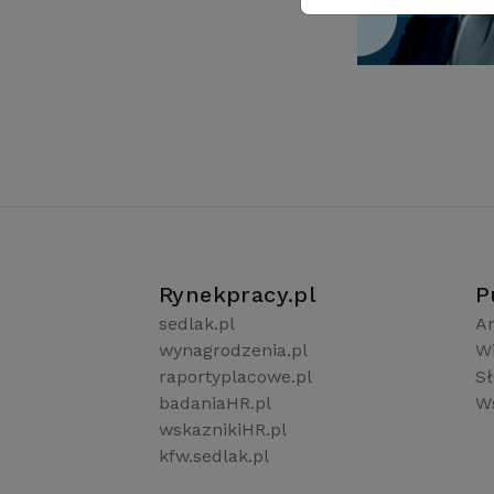
Rynekpracy.pl
P
sedlak.pl
Ar
wynagrodzenia.pl
W
raportyplacowe.pl
S
badaniaHR.pl
Ws
wskaznikiHR.pl
kfw.sedlak.pl