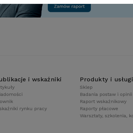
ublikacje i wskaźniki
Produkty i usług
tykuły
Sklep
iadomości
Badania postaw i opinii
łownik
Raport wskaźnikowy
kaźniki rynku pracy
Raporty płacowe
Warsztaty, szkolenia, k