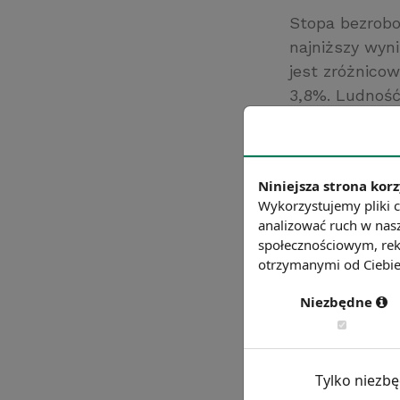
Stopa bezrobo
najniższy wyn
jest zróżnico
3,8%. Ludność
czarnoskórzy 
Źródło: https:/
Chcesz wiedzie
Niniejsza strona korz
Wykorzystujemy pliki c
analizować ruch w nasz
społecznościowym, rek
otrzymanymi od Ciebie 
Niezbędne
Tylko niezb