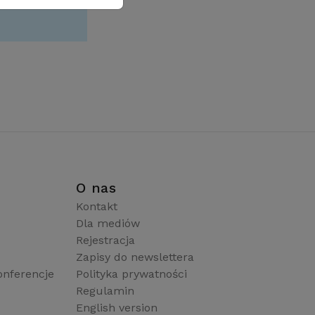
i
O nas
Kontakt
Dla mediów
Rejestracja
Zapisy do newslettera
onferencje
Polityka prywatności
Regulamin
English version