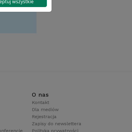
eptuj wszystkie
i
O nas
Kontakt
Dla mediów
Rejestracja
Zapisy do newslettera
onferencje
Polityka prywatności