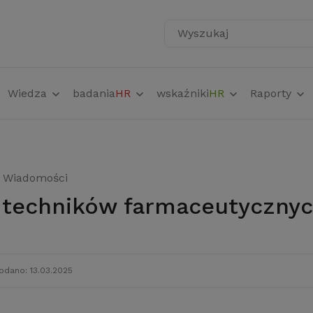
Wyszukaj
Wiedza
badania
HR
wskaźniki
HR
Raporty
Wiadomości
t techników farmaceutyczny
odano: 13.03.2025