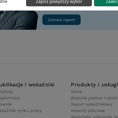
ędne
Zapisz powyższy wybór
Zaakc
ublikacje i wskaźniki
Produkty i usług
tykuły
Sklep
iadomości
Badania postaw i opinii
łownik
Raport wskaźnikowy
kaźniki rynku pracy
Raporty płacowe
Warsztaty, szkolenia, k