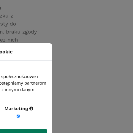
i
zku z
isty do
in. braku zgody
ez nich
 o swoje
cookie
e społecznościowe i
 udostępniamy partnerom
e z innymi danymi
Marketing