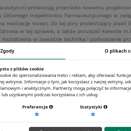
aceutyczni protestują przeciwko nowemu projektow
a Głównego Inspektoratu Farmaceutycznego w zwią
 realizację recept. Do tej pory protestujący pisali l
drowia w tej sprawie, a także poruszali kwestie m.
 kształcenia w zawodzie technika i podnoszenie prz
zawodowych. Technicy zadecydowali, że będą walczyć
Zgody
O plikach 
nstrować przed Sejmem.
/www.money.pl
ysta z plików cookie
ć więcej?
Zobacz więcej wiadomości
ookie do spersonalizowania treści i reklam, aby oferować funkcj
ej witrynie. Informacje o tym, jak korzystasz z naszej witryny,
lamowym i analitycznym. Partnerzy mogą połączyć te informacj
lub uzyskanymi podczas korzystania z ich usług.
Preferencje
Statystyki