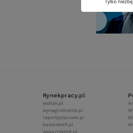
Tylko niezb
Rynekpracy.pl
P
sedlak.pl
Ar
wynagrodzenia.pl
W
raportyplacowe.pl
S
badaniaHR.pl
Ws
wskaznikiHR.pl