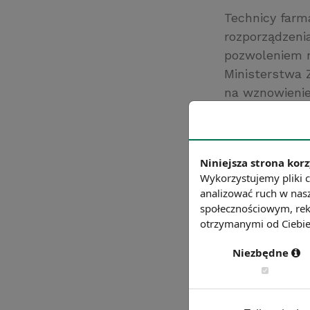
Technicy farm
rozporządzeni
pozwoleniem na
Ministerstwa Z
na wznowienie
kwalifikacji 
prawa i demo
Źródło: https:/
Niniejsza strona korz
Chcesz wiedzie
Wykorzystujemy pliki c
analizować ruch w nasz
społecznościowym, rek
otrzymanymi od Ciebie 
Niezbędne