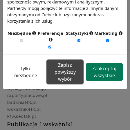
społecznościowym, reklamowym i analitycznym.
Partnerzy mogą połączyć te informacje z innymi danymi
otrzymanymi od Ciebie lub uzyskanymi podczas
korzystania z ich usług.
Niezbędne
Preferencje
Statystyki
Marketing
Zapisz
Tylko
Zaakceptuj
powyższy
Rynekpracy.pl
niezbędne
wszystkie
wybór
sedlak.pl
wynagrodzenia.pl
raportyplacowe.pl
badaniaHR.pl
wskaznikiHR.pl
kfw.sedlak.pl
Publikacje i wskaźniki